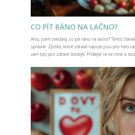
CO PÍT RÁNO NA LAČNO?
Ahoj, jsem zvědavý, co pít ráno na lačno? Tento člá
správně. Zjistíte, které zdravé nápoje jsou pro tuto ran
vám tipy pro zdravé živobytí. Přidejte se ke mně a doz