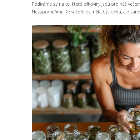
Podíváme se na to, které bílkoviny jsou pro náš večern
Nezapomeňme, že večeře by měla být lehká, ale zárov