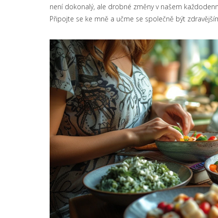
není dokonalý, ale drobné změny v našem každodenní
Připojte se ke mně a učme se společně být zdravějším