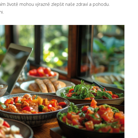
m životě mohou výrazně zlepšit naše zdraví a pohodu.
i.