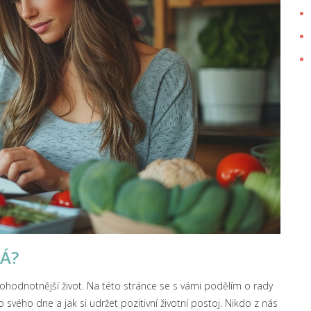
Á?
plnohodnotnější život. Na této stránce se s vámi podělím o rady
do svého dne a jak si udržet pozitivní životní postoj. Nikdo z nás