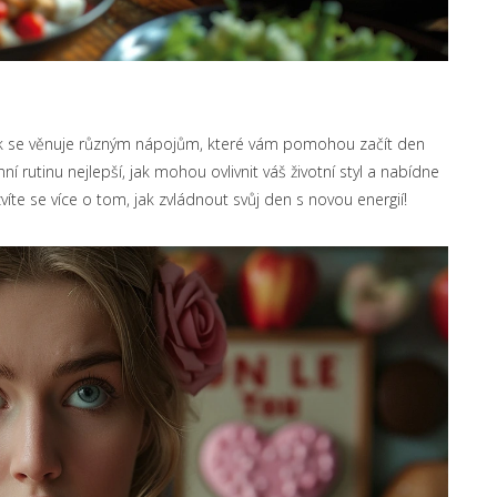
nek se věnuje různým nápojům, které vám pomohou začít den
ní rutinu nejlepší, jak mohou ovlivnit váš životní styl a nabídne
víte se více o tom, jak zvládnout svůj den s novou energií!