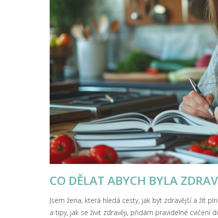
CO DĚLAT ABYCH BYLA ZDRAV
Jsem žena, která hledá cesty, jak být zdravější a žít 
a tipy, jak se živit zdravěji, přidám pravidelné cvičení 