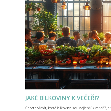
JAKÉ BÍLKOVINY K VEČEŘI?
Chcete vědět, které bílkoviny jsou nejlepší k večeři? Já