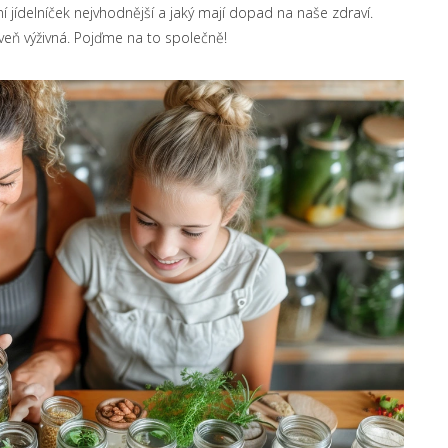
í jídelníček nejvhodnější a jaký mají dopad na naše zdraví.
eň výživná. Pojďme na to společně!