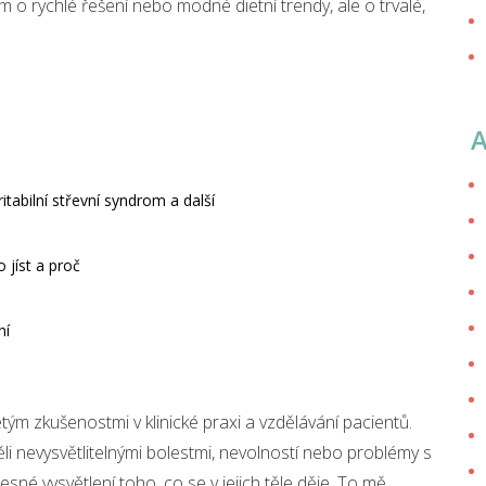
m o rychlé řešení nebo modné dietní trendy, ale o trvalé,
itabilní střevní syndrom a další
 jíst a proč
ní
ým zkušenostmi v klinické praxi a vzdělávání pacientů.
pěli nevysvětlitelnými bolestmi, nevolností nebo problémy s
sné vysvětlení toho, co se v jejich těle děje. To mě