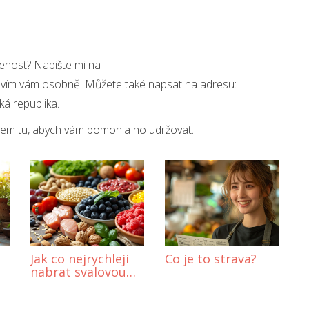
enost? Napište mi na
vím vám osobně. Můžete také napsat na adresu:
á republika.
já jsem tu, abych vám pomohla ho udržovat.
Jak co nejrychleji
Co je to strava?
nabrat svalovou
hmotu?