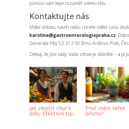
pomoci vám lépe rozumět svému tělu.
Kontaktujte nás
Máte otázku, návrh nebo chcete sdílet svou zkuš
karolina@gastroenterologiepraha.cz
. Odpo
Generála Píky 53, 612 00 Brno-Královo Pole, Česk
Děkuji, že jste tady. Vaše zdraví je důležité – a 
Jak zlepšit chuť k
Proč mám velké
jídlu: Efektivní tipy
břicho?
a triky