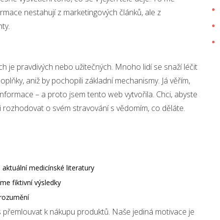
formace nestahují z marketingových článků, ale z
ty.
ch je pravdivých nebo užitečných. Mnoho lidí se snaží léčit
plňky, aniž by pochopili základní mechanismy. Já věřím,
nformace – a proto jsem tento web vytvořila. Chci, abyste
ěli rozhodovat o svém stravování s vědomím, co děláte.
ktuální medicínské literatury
e fiktivní výsledky
porozumění
řemlouvat k nákupu produktů. Naše jediná motivace je