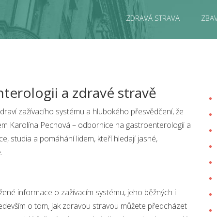
ZDRAVÁ STRAVA
ZBAV
nterologii a zdravé stravě
 zdraví zažívacího systému a hlubokého přesvědčení, že
sem Karolína Pechová – odbornice na gastroenterologii a
e, studia a pomáhání lidem, kteří hledají jasné,
.
žené informace o zažívacím systému, jeho běžných i
devším o tom, jak zdravou stravou můžete předcházet