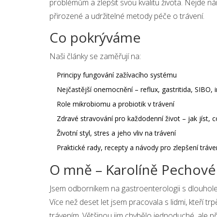
problémům a zlepšit svou kvalitu života. Nejde ná
přirozené a udržitelné metody péče o trávení.
Co pokrýváme
Naši články se zaměřují na:
Principy fungování zažívacího systému
Nejčastější onemocnění – reflux, gastritida, SIBO, ir
Role mikrobiomu a probiotik v trávení
Zdravé stravování pro každodenní život – jak jíst, co
Životní styl, stres a jeho vliv na trávení
Praktické rady, recepty a návody pro zlepšení tráve
O mně – Karolíně Pechové
Jsem odborníkem na gastroenterologii s dlouholet
Více než deset let jsem pracovala s lidmi, kteří tr
trávením. Většinou jim chybělo jednoduché, ale pře