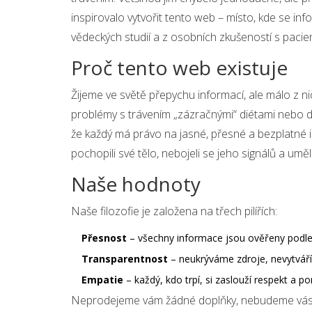
inspirovalo vytvořit tento web – místo, kde se in
vědeckých studií a z osobních zkušeností s pacien
Proč tento web existuje
Žijeme ve světě přepychu informací, ale málo z ni
problémy s trávením „zázračnými“ diétami nebo do
že každý má právo na jasné, přesné a bezplatné i
pochopili své tělo, nebojeli se jeho signálů a um
Naše hodnoty
Naše filozofie je založena na třech pilířích:
Přesnost
– všechny informace jsou ověřeny podle a
Transparentnost
– neukrýváme zdroje, nevytvářím
Empatie
– každý, kdo trpí, si zaslouží respekt a 
Neprodejeme vám žádné doplňky, nebudeme vás p