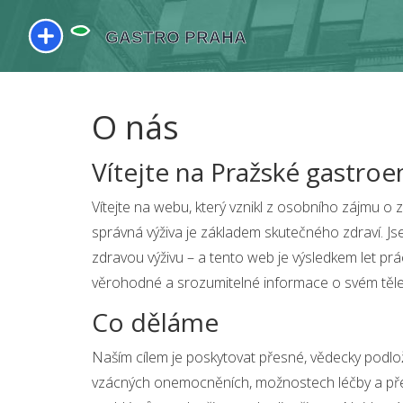
O nás
Vítejte na Pražské gastroe
Vítejte na webu, který vznikl z osobního zájmu o
správná výživa je základem skutečného zdraví. J
zdravou výživu – a tento web je výsledkem let prác
věrohodné a srozumitelné informace o svém těle
Co děláme
Naším cílem je poskytovat přesné, vědecky podlo
vzácných onemocněních, možnostech léčby a pře