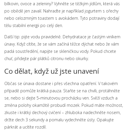
bílkovin, ovoce a zeleniny? Vyhněte se těžkým jídlům, která vás
po obědě jen zavalí. Nahraďte je například jogurtem s ořechy
nebo celozrnným toastem s avokádem. Tyto potraviny dodají
tělu stabilní energii po celý den.
Další tip: pijte vodu pravidelně. Dehydratace je častým viníkem
únavy. Když cítíte, že se vám začíná těžce dýchat nebo že vám
padá soustředění, napijte se skleničkou vody. Pokud chcete
chuť, přidejte pár plátků citronu nebo okurky.
Co dělat, když už jste unavení
Občas se únava dostane i přes všechna opatření. V takovém
případě pomůže krátká pauza. Staňte se na chvíli, protáhněte
se, nebo si dejte 5‑minutovou procházku ven. Svěží vzduch a
změna polohy okamžitě probudí mozek. Pokud máte možnost,
zkuste i krátký dechový cvičení – zhluboka nadechněte nosem,
držte dech 3 sekundy a pomalu vydechněte ústy. Opakujte
párkrát a ucítíte rozdíl.