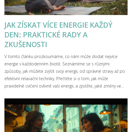
JAK ZÍSKAT VÍCE ENERGIE KAŽDÝ
DEN: PRAKTICKÉ RADY A
ZKUŠENOSTI
V tomto článku prozkoumáme, co nám může dodat nejvíce
energie v každodenním životě. Seznámíme se s různými
způsoby, jak můžete zvýšit svoji energii, od správné stravy až po
efektivní relaxační techniky. Přečtěte si o tom, jak může
pravidelné cvičení ovlivnit vaši energii, a zjistěte, jaké změny ve
svém jídelníčku byste měli zvážit, aby vaše tělo získávalo
potřebné živiny. Objevte výhody dostatečného spánku a získejte
praktické tipy, jak zlepšit kvalitu svého odpočinku. Závěrem se
podíváme na to, jak můžete posílit svou mentální energii pomocí
meditace a mindfulness.