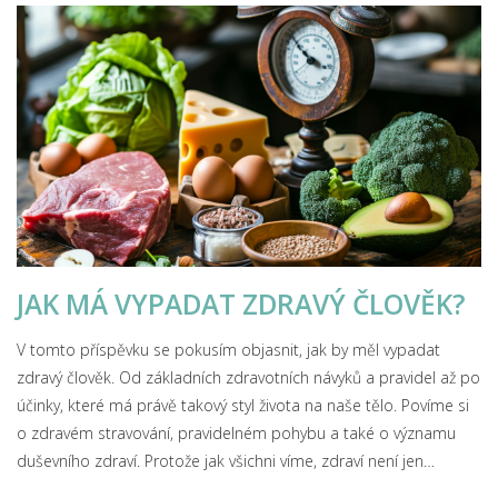
zbavit se tohoto nepříjemného pocitu.
JAK MÁ VYPADAT ZDRAVÝ ČLOVĚK?
V tomto příspěvku se pokusím objasnit, jak by měl vypadat
zdravý člověk. Od základních zdravotních návyků a pravidel až po
účinky, které má právě takový styl života na naše tělo. Povíme si
o zdravém stravování, pravidelném pohybu a také o významu
duševního zdraví. Protože jak všichni víme, zdraví není jen
otázkou tělesné kondice. Přidejte se ke mně a pojďme společně