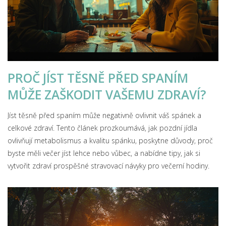
PROČ JÍST TĚSNĚ PŘED SPANÍM
MŮŽE ZAŠKODIT VAŠEMU ZDRAVÍ?
Jíst těsně před spaním může negativně ovlivnit váš spánek a
celkové zdraví. Tento článek prozkoumává, jak pozdní jídla
ovlivňují metabolismus a kvalitu spánku, poskytne důvody, proč
byste měli večer jíst lehce nebo vůbec, a nabídne tipy, jak si
vytvořit zdraví prospěšné stravovací návyky pro večerní hodiny.