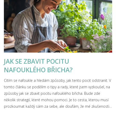
JAK SE ZBAVIT POCITU
NAFOUKLÉHO BŘICHA?
Cítím se nafoukle a hledám způsoby, jak tento pocit odstranit. V
tomto článku se podělím o tipy a rady, které jsem vyzkoušel, na
způsoby jak se zbavit pocitu nafouklého břicha. Bude zde
několik strategií, které mohou pomoci. Je to cesta, kterou musí
prozkoumat každý sám za sebe, ale doufám, že mé zkušenosti
budou užitečné. Tak pojďme na to, proberme, jak se lépe cítit a