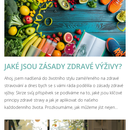
JAKÉ JSOU ZÁSADY ZDRAVÉ VÝŽIVY?
Ahoj, jsem nadšená do životního stylu zaměřeného na zdravé
stravování a dnes bych se s vámi ráda podělila o zásady zdravé
výživy. Skrze svůj příspěvek se podíváme na to, jaké jsou klíčové
principy zdravé stravy a jak je aplikovat do našeho
každodenního života. Prozkoumáme, jak můžeme jíst nejen
chutně, ale také zdravě a vyváženě. Jsem přesvědčená, že pokud
dodržíme tyto zásady, naše zdraví a celková pohoda se značně
zlepší. Přeji vám příjemné čtení a jsem zvědavá na vaše