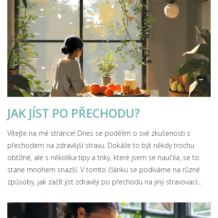
zkušenosti a názory.
JAK JÍST PO PŘECHODU?
Vítejte na mé stránce! Dnes se podělím o své zkušenosti s
přechodem na zdravější stravu. Dokáže to být někdy trochu
obtížné, ale s několika tipy a triky, které jsem se naučila, se to
stane mnohem snazší. V tomto článku se podíváme na různé
způsoby, jak začít jíst zdravěji po přechodu na jiný stravovací
režim. Je to cesta, ale slibuji, že výsledky stojí za to!