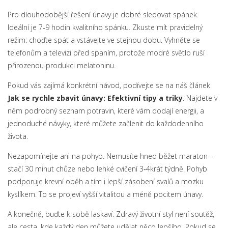
Pro dlouhodobější řešení únavy je dobré sledovat spánek.
Ideální je 7‑9 hodin kvalitního spánku. Zkuste mít pravidelný
režim: choďte spát a vstávejte ve stejnou dobu. Vyhněte se
telefonům a televizi před spaním, protože modré světlo ruší
přirozenou produkci melatoninu.
Pokud vás zajímá konkrétní návod, podívejte se na náš článek
Jak se rychle zbavit únavy: Efektivní tipy a triky
. Najdete v
něm podrobný seznam potravin, které vám dodají energii, a
jednoduché návyky, které můžete začlenit do každodenního
života.
Nezapomínejte ani na pohyb. Nemusíte hned běžet maraton –
stačí 30 minut chůze nebo lehké cvičení 3‑4krát týdně. Pohyb
podporuje krevní oběh a tím i lepší zásobení svalů a mozku
kyslíkem. To se projeví vyšší vitalitou a méně pocitem únavy.
A konečně, buďte k sobě laskaví. Zdravý životní styl není soutěž,
ale cesta, kde každý den můžete udělat něco lepšího. Pokud se