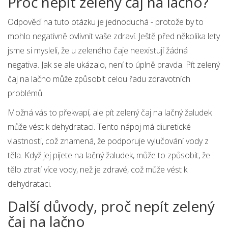
Proč nepít zelený čaj na lačno?
Odpověď na tuto otázku je jednoduchá - protože by to
mohlo negativně ovlivnit vaše zdraví. Ještě před několika lety
jsme si mysleli, že u zeleného čaje neexistují žádná
negativa. Jak se ale ukázalo, není to úplně pravda. Pít zelený
čaj na lačno může způsobit celou řadu zdravotních
problémů.
Možná vás to překvapí, ale pít zelený čaj na lačný žaludek
může vést k dehydrataci. Tento nápoj má diuretické
vlastnosti, což znamená, že podporuje vylučování vody z
těla. Když jej pijete na lačný žaludek, může to způsobit, že
tělo ztratí více vody, než je zdravé, což může vést k
dehydrataci.
Další důvody, proč nepít zelený
čaj na lačno