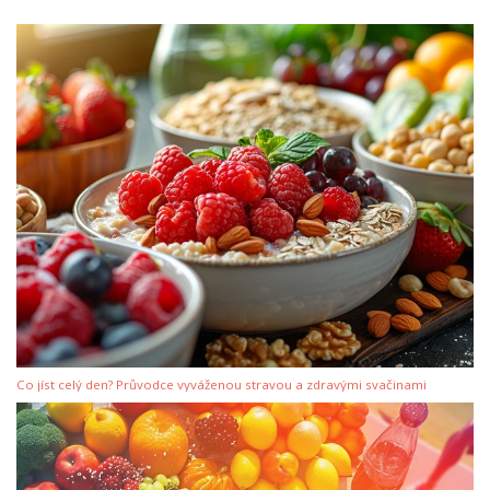
Co jíst celý den? Průvodce vyváženou stravou a zdravými svačinami