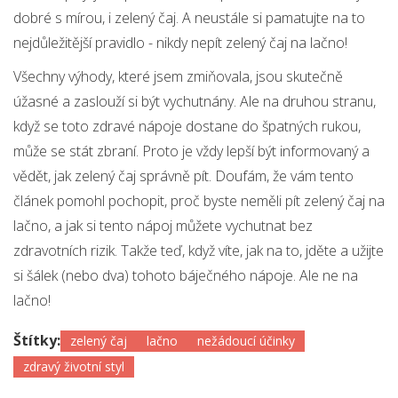
dobré s mírou, i zelený čaj. A neustále si pamatujte na to
nejdůležitější pravidlo - nikdy nepít zelený čaj na lačno!
Všechny výhody, které jsem zmiňovala, jsou skutečně
úžasné a zaslouží si být vychutnány. Ale na druhou stranu,
když se toto zdravé nápoje dostane do špatných rukou,
může se stát zbraní. Proto je vždy lepší být informovaný a
vědět, jak zelený čaj správně pít. Doufám, že vám tento
článek pomohl pochopit, proč byste neměli pít zelený čaj na
lačno, a jak si tento nápoj můžete vychutnat bez
zdravotních rizik. Takže teď, když víte, jak na to, jděte a užijte
si šálek (nebo dva) tohoto báječného nápoje. Ale ne na
lačno!
Štítky:
zelený čaj
lačno
nežádoucí účinky
zdravý životní styl