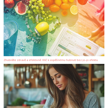
Zhubněte zdravě a efektivně: Klíč k úspěšnému hubnutí bez jo-jo efektu