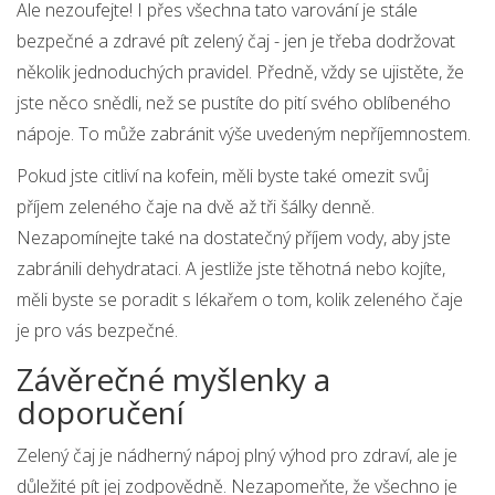
Ale nezoufejte! I přes všechna tato varování je stále
bezpečné a zdravé pít zelený čaj - jen je třeba dodržovat
několik jednoduchých pravidel. Předně, vždy se ujistěte, že
jste něco snědli, než se pustíte do pití svého oblíbeného
nápoje. To může zabránit výše uvedeným nepříjemnostem.
Pokud jste citliví na kofein, měli byste také omezit svůj
příjem zeleného čaje na dvě až tři šálky denně.
Nezapomínejte také na dostatečný příjem vody, aby jste
zabránili dehydrataci. A jestliže jste těhotná nebo kojíte,
měli byste se poradit s lékařem o tom, kolik zeleného čaje
je pro vás bezpečné.
Závěrečné myšlenky a
doporučení
Zelený čaj je nádherný nápoj plný výhod pro zdraví, ale je
důležité pít jej zodpovědně. Nezapomeňte, že všechno je