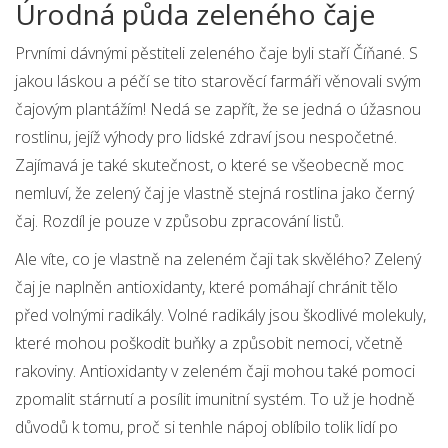
Úrodná půda zeleného čaje
Prvními dávnými pěstiteli zeleného čaje byli staří Číňané. S
jakou láskou a péčí se tito starověcí farmáři věnovali svým
čajovým plantážím! Nedá se zapřít, že se jedná o úžasnou
rostlinu, jejíž výhody pro lidské zdraví jsou nespočetné.
Zajímavá je také skutečnost, o které se všeobecně moc
nemluví, že zelený čaj je vlastně stejná rostlina jako černý
čaj. Rozdíl je pouze v způsobu zpracování listů.
Ale víte, co je vlastně na zeleném čaji tak skvělého? Zelený
čaj je naplněn antioxidanty, které pomáhají chránit tělo
před volnými radikály. Volné radikály jsou škodlivé molekuly,
které mohou poškodit buňky a způsobit nemoci, včetně
rakoviny. Antioxidanty v zeleném čaji mohou také pomoci
zpomalit stárnutí a posílit imunitní systém. To už je hodně
důvodů k tomu, proč si tenhle nápoj oblíbilo tolik lidí po