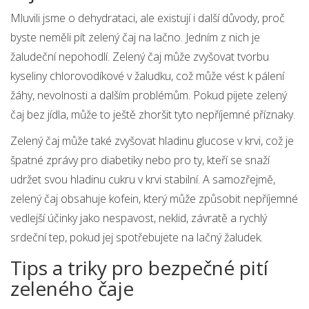
Mluvili jsme o dehydrataci, ale existují i další důvody, proč
byste neměli pít zelený čaj na lačno. Jedním z nich je
žaludeční nepohodlí. Zelený čaj může zvyšovat tvorbu
kyseliny chlorovodíkové v žaludku, což může vést k pálení
žáhy, nevolnosti a dalším problémům. Pokud pijete zelený
čaj bez jídla, může to ještě zhoršit tyto nepříjemné příznaky.
Zelený čaj může také zvyšovat hladinu glucose v krvi, což je
špatné zprávy pro diabetiky nebo pro ty, kteří se snaží
udržet svou hladinu cukru v krvi stabilní. A samozřejmě,
zelený čaj obsahuje kofein, který může způsobit nepříjemné
vedlejší účinky jako nespavost, neklid, závratě a rychlý
srdeční tep, pokud jej spotřebujete na lačný žaludek.
Tips a triky pro bezpečné pití
zeleného čaje