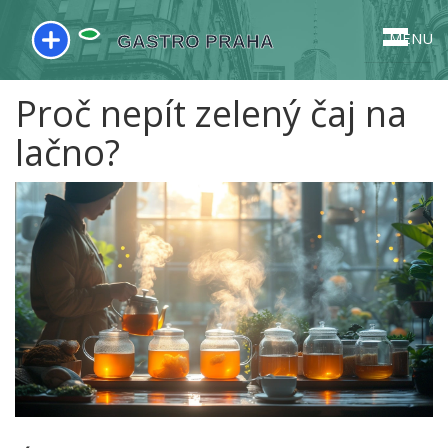
MENU
Proč nepít zelený čaj na
lačno?