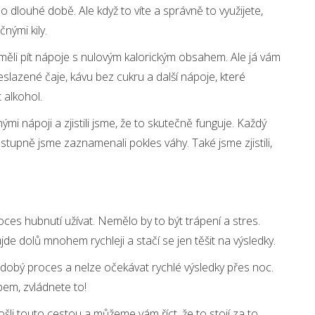
 po dlouhé době. Ale když to víte a správně to využijete,
čnými kily.
měli pít nápoje s nulovým kalorickým obsahem. Ale já vám
neslazené čaje, kávu bez cukru a další nápoje, které
 alkohol.
mi nápoji a zjistili jsme, že to skutečně funguje. Každý
tupně jsme zaznamenali pokles váhy. Také jsme zjistili,
oces hubnutí užívat. Nemělo by to být trápení a stres.
de dolů mnohem rychleji a stačí se jen těšit na výsledky.
uhodobý proces a nelze očekávat rychlé výsledky přes noc.
pem, zvládnete to!
šli touto cestou a můžeme vám říct, že to stojí za to.