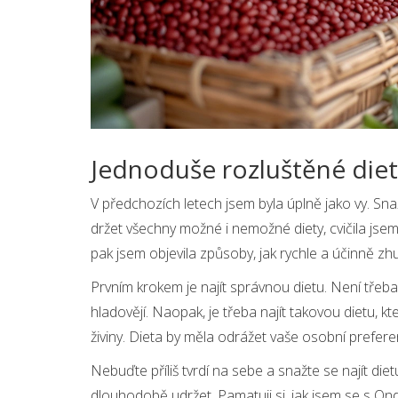
Jednoduše rozluštěné die
V předchozích letech jsem byla úplně jako vy. Sn
držet všechny možné i nemožné diety, cvičila jse
pak jsem objevila způsoby, jak rychle a účinně z
Prvním krokem je najít správnou dietu. Není třeba 
hladovějí. Naopak, je třeba najít takovou dietu, 
živiny. Dieta by měla odrážet vaše osobní preferen
Nebuďte příliš tvrdí na sebe a snažte se najít di
dlouhodobě udržet. Pamatuji si, jak jsem se s Ond