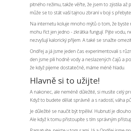
pitného režimu, takže věřte, že jsem to zjistila až
může se to stát vaší tajnou zbraní v boji s přebyte
Na internetu koluje mnoho mýtů o tom, že byste 
mohu říct jen jedno - zkrátka fungují. Pijte vodu, 
nezvyšují kalorický příjem. A také se snažte omezit
Ondřej a já jsme jeden čas experimentovali s různý
den jsme pili hodně vody a neslazených čajů a pos
že když pijeme dostatečně, máme méně hladu.
Hlavně si to užijte!
A nakonec, ale neméně důležité, si musíte celý pr
Když to budete dělat správně a s radostí, váha půj
Je důležité se naučit být trpěliví. Hubnutí je dlo
Ale když k tomu přistoupíte s tím správným přístu
Pamatujte, nejste v tom sami. Já a Ondřej jsme pro