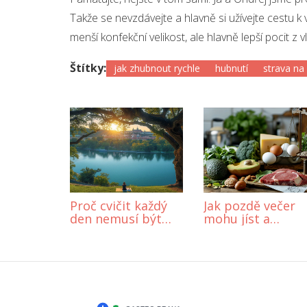
Takže se nevzdávejte a hlavně si užívejte cestu k
menší konfekční velikost, ale hlavně lepší pocit z v
Štítky:
jak zhubnout rychle
hubnutí
strava na
Proč cvičit každý
Jak pozdě večer
den nemusí být
mohu jíst a
pro vás to nejlepší:
neohrozit své
Hledání
zdraví?
optimálního
cvičebního režimu