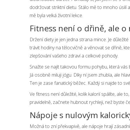
dodržovat striktní dietu. Stálo mě to mnoho úsilí
mě byla velká životní lekce.
Fitness není o dřině, ale o
Držení diety je jen jedna strana mince. Je důležit
trávit hodiny na tělocvičně a věnovat se dřině, kt
zlepšování vašeho zdraví a celkové pohody.
Snažte se najít takovou formu pohybu, která vás 
Já osobně miluji jógu. Díky ní jsem zhubla, ale hla
Ten je zase fanatický běžec. Každý si najde to své
Ve fitness není důležité, kolik kalorií spálíte, ale
pravidelně, začnete hubnout rychleji, než byste ček
Nápoje s nulovým kaloric
Možná to zní překvapivě, ale nápoje hrají zásadní