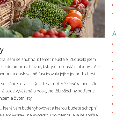
ty
ažila jsem se zhubnout téměř neustále. Zkoušela jsem
m se do úmoru a hlavně, byla jsem neustále hladová. Ale
hubnout a doslova mě fascinovala jejich jednoduchost.
se trápit s drastickými dietami, které člověka neustále
která bude vyvážená a poskytne tělu všechny potřebné
cem a životní styl.
etu, která vám bude vyhovovat a kterou budete schopni
řejem vypravili na exotickou dovolenou a já se snažila