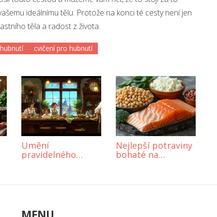
 vašemu ideálnímu tělu. Protože na konci té cesty není jen
lastního těla a radost z života.
 hubnutí
cvičení pro hubnutí
Umění
Nejlepší potraviny
pravidelného
bohaté na
stravování: Proč a
bílkoviny pro
jak jíst v
zdravou stravu
pravidelných
intervalech
MENU