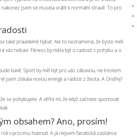
 a nakonec jsem se musela vrátit k normální stravě. To pro
 radosti
é se také pravidelně hýbat. Ale to neznamená, že byste měli
erá vás nebaví. Fitness by měla být o radosti z pohybu a o
bude bavit. Sport by měl být pro vás zábavou, ne trestem.
vně jsem získala novou energii a radost z života. A Ondřej?
.
 to, že se pohybujete. A věřte mi, že když začnete sportovat
ali.
kým obsahem? Ano, prosím!
 roli v procesu hubnutí. A já nejsem fanatická zastánce