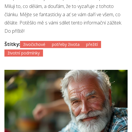
Miluji to, co dělám, a doufám, že to vyzařuje z tohoto
článku. Mějte se fantasticky a ať se vám daří ve všem, co
děláte. Potěšilo mě s vámi sdílet tento informační zážitek.
Do příště!
Štítky:
živočichové
potřeby života
přežití
životní podmínky