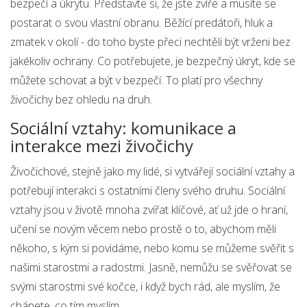
bezpečí a úkrytu. Představte si, že jste zvíře a musíte se
postarat o svou vlastní obranu. Běžící predátoři, hluk a
zmatek v okolí - do toho byste přeci nechtěli být vrženi bez
jakékoliv ochrany. Co potřebujete, je bezpečný úkryt, kde se
můžete schovat a být v bezpečí. To platí pro všechny
živočichy bez ohledu na druh.
Sociální vztahy: komunikace a
interakce mezi živočichy
Živočichové, stejně jako my lidé, si vytvářejí sociální vztahy a
potřebují interakci s ostatními členy svého druhu. Sociální
vztahy jsou v životě mnoha zvířat klíčové, ať už jde o hraní,
učení se novým věcem nebo prostě o to, abychom měli
někoho, s kým si povidáme, nebo komu se můžeme svěřit s
našimi starostmi a radostmi. Jasně, nemůžu se svěřovat se
svými starostmi své kočce, i když bych rád, ale myslím, že
chápete, co tím myslím.