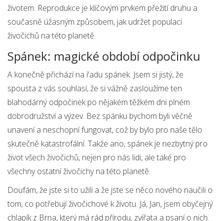
životem. Reprodukce je klíčovým prvkem přežití druhu a
současně úžasným způsobem, jak udržet populaci
živočichů na této planetě.
Spánek: magické období odpočinku
A konečně přichází na řadu spánek. Jsem si jistý, že
spousta z vás souhlasí, že si vážně zasloužíme ten
blahodárný odpočinek po nějakém těžkém dni plném
dobrodružství a výzev. Bez spánku bychom byli věčně
unavení a neschopní fungovat, což by bylo pro naše tělo
skutečně katastrofální. Takže ano, spánek je nezbytný pro
život všech živočichů, nejen pro nás lidi, ale také pro
všechny ostatní živočichy na této planetě.
Doufám, že jste si to užili a že jste se něco nového naučili o
tom, co potřebují živočichové k životu. Já, Jan, jsem obyčejný
chlapík z Brna, který má rád přírodu, zvířata a psaní o nich.