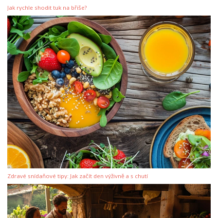
Jak rychle shodit tuk na břiše?
Zdravé snídaňové tipy: Jak začít den výživně a s chutí