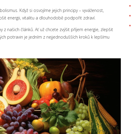
olismus. Když si osvojíme jejich principy – vyváženost,
pšit energii, vitalitu a dlouhodobě podpořit zdraví.
y z našich článků. Ať už chcete zvýšit příjem energie, zlepšit
ných potravin je jedním z nejjednodušších kroků k lepšímu