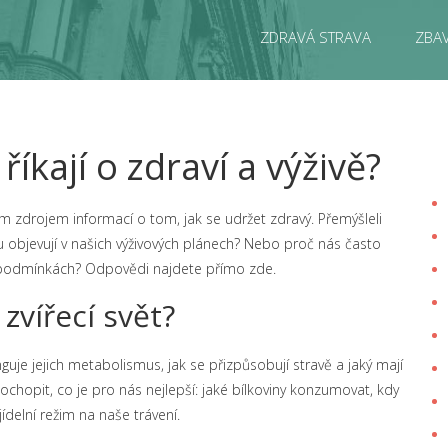
ZDRAVÁ STRAVA
ZBAV
íkají o zdraví a výživě?
ým zdrojem informací o tom, jak se udržet zdravý. Přemýšleli
u objevují v našich výživových plánech? Nebo proč nás často
ých podmínkách? Odpovědi najdete přímo zde.
 zvířecí svět?
guje jejich metabolismus, jak se přizpůsobují stravě a jaký mají
opit, co je pro nás nejlepší: jaké bílkoviny konzumovat, kdy
jídelní režim na naše trávení.