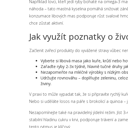
Například lovci, kteří jedí ryby bohaté na omega‑3 mas
náhoda – tato mastná kyselina pomáhá snižovat zán
konzumace libových mas podporuje růst svalové hmoty
chce zůstat aktivní.
Jak využít poznatky o ži
Začlenit zvířecí produkty do vyvážené stravy vůbec nen
Vyberte si libová masa jako kuře, krůtí nebo ho
Zařaďte ryby 2‑3x týdně, hlavně tučné druhy j
Nezapomeňte na mléčné výrobky s nízkým obsa
Udržujte rovnováhu – doplňujte zeleninu, celoz
živiny.
V praxi to může vypadat tak, že si připravíte rychlý ku
Nebo si uděláte losos na páře s brokolicí a quinoa – 
Nezapomínejte také na pravidelný jídelní režim. Jíst
stabilní hladinu cukru v krvi, podporuje trávení a zam
tento rytmus je klíčový.