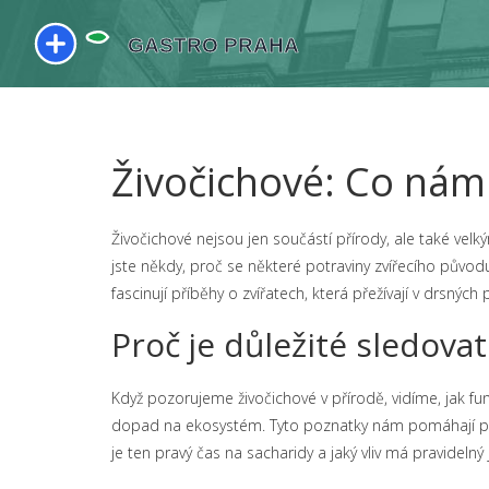
Živočichové: Co nám ř
Živočichové nejsou jen součástí přírody, ale také velk
jste někdy, proč se některé potraviny zvířecího původ
fascinují příběhy o zvířatech, která přežívají v drsn
Proč je důležité sledovat
Když pozorujeme živočichové v přírodě, vidíme, jak fun
dopad na ekosystém. Tyto poznatky nám pomáhají poch
je ten pravý čas na sacharidy a jaký vliv má pravidelný 