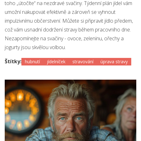
toho „útočíte“ na nezdravé svačiny. Týdenní plán jídel vám
umožní nakupovat efektivně a zároveň se vyhnout
impulzivnímu občerstvení. Můžete si připravit jídlo předem,
což vám usnadní dodržení stravy během pracovního dne.
Nezapomínejte na svačiny - ovoce, zeleninu, ořechy a
jogurty jsou skvělou volbou.
Štítky:
hubnutí
jídelníček
stravování
úprava stravy