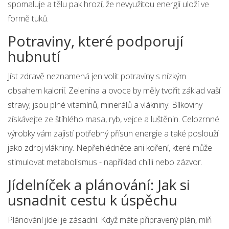
spomaluje a tělu pak hrozí, že nevyužitou energii uloží ve
formě tuků.
Potraviny, které podporují
hubnutí
Jíst zdravě neznamená jen volit potraviny s nízkým
obsahem kalorií. Zelenina a ovoce by měly tvořit základ vaší
stravy; jsou plné vitamínů, minerálů a vlákniny. Bílkoviny
získávejte ze štíhlého masa, ryb, vejce a luštěnin. Celozrnné
výrobky vám zajistí potřebný přísun energie a také poslouží
jako zdroj vlákniny. Nepřehlédněte ani koření, které může
stimulovat metabolismus - například chilli nebo zázvor.
Jídelníček a plánování: Jak si
usnadnit cestu k úspěchu
Plánování jídel je zásadní. Když máte připravený plán, míň