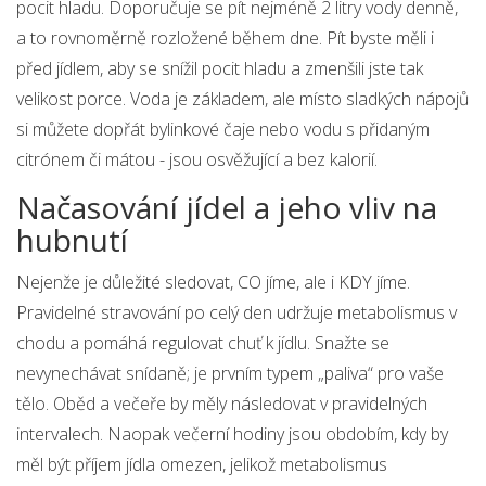
pocit hladu. Doporučuje se pít nejméně 2 litry vody denně,
a to rovnoměrně rozložené během dne. Pít byste měli i
před jídlem, aby se snížil pocit hladu a zmenšili jste tak
velikost porce. Voda je základem, ale místo sladkých nápojů
si můžete dopřát bylinkové čaje nebo vodu s přidaným
citrónem či mátou - jsou osvěžující a bez kalorií.
Načasování jídel a jeho vliv na
hubnutí
Nejenže je důležité sledovat, CO jíme, ale i KDY jíme.
Pravidelné stravování po celý den udržuje metabolismus v
chodu a pomáhá regulovat chuť k jídlu. Snažte se
nevynechávat snídaně; je prvním typem „paliva“ pro vaše
tělo. Oběd a večeře by měly následovat v pravidelných
intervalech. Naopak večerní hodiny jsou obdobím, kdy by
měl být příjem jídla omezen, jelikož metabolismus