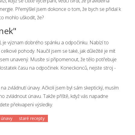
zi, když se cítíte vyčerpaní, vědci tvrdí, že pravidelná
energie. Přemýšlel jsem dokonce o tom, že bych se přidal k
to mohlo uškodit, že?
nek"
čil, je význam dobrého spánku a odpočinku. Nabízí to
celkové pohody. Naučil jsem se také, jak důležité je mít
 jsem unavený. Musíte si připomenout, že tělo potřebuje
 dostatek času na odpočinek. Koneckonců, nejste stroj -
na zvládnutí únavy. Ačkoli jsem byl sám skeptický, musím
o zvládnout únavu. Takže příště, když vás napadne
udete překvapeni výsledky.
 únavy
staré recepty