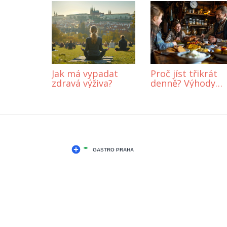
Jak má vypadat
Proč jíst třikrát
zdravá výživa?
denně? Výhody
pravidelného
stravování