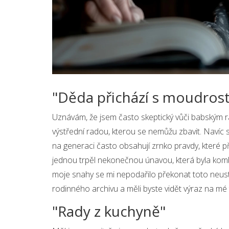
"Děda přichází s moudrost
Uznávám, že jsem často skeptický vůči babským 
výstřední radou, kterou se nemůžu zbavit. Navíc 
na generaci často obsahují zrnko pravdy, které p
jednou trpěl nekonečnou únavou, která byla komb
moje snahy se mi nepodařilo překonat toto neus
rodinného archivu a měli byste vidět výraz na mé t
"Rady z kuchyně"