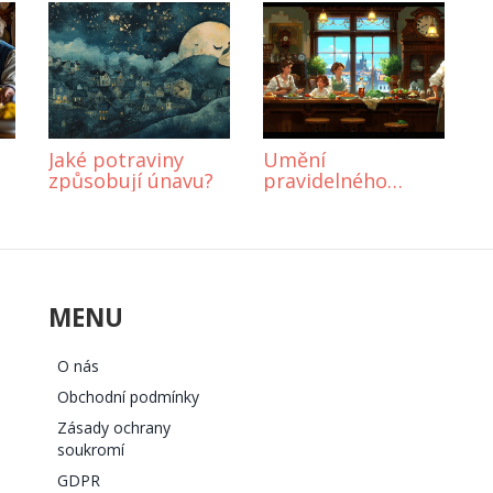
Jaké potraviny
Umění
způsobují únavu?
pravidelného
stravování: Proč a
jak jíst v
pravidelných
intervalech
MENU
O nás
Obchodní podmínky
Zásady ochrany
soukromí
GDPR