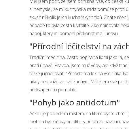
Měl jsem pocit, že jsem ochutnal vše, co česká ku
si nemyslel, že mi kuchyňská rada pomůže proti ú
zkusit několik jejích kuchařských tipů. Znáte rče
případě to byla cesta k vitalitě. Zkombinovala něk
nápoj, který mi pomohl překonat moji únavu.
"Přírodní léčitelství na zá
Tradiční medicína, často popíraná lidmi jako já, se 
proti únavě. Pravda, jsem muž vědy, ale když trad
těžké ji ignorovat. "Příroda má lék na vše," říká B
nikdy nepoužiji ve své kuchyni. Měl jsem své poch
překvapení to pomohlo!
"Pohyb jako antidotum"
Ačkoli je posledním místem, na které byste chtěli jít
mohou být klíčovými faktory při překonávání únavy