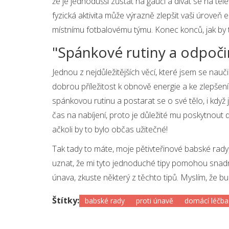
že je jednodušší zůstat na gauči a dívat se na televi
fyzická aktivita může výrazně zlepšit vaši úroveň 
místnímu fotbalovému týmu. Konec konců, jak by 
"Spánkové rutiny a odpoči
Jednou z nejdůležitějších věcí, které jsem se nau
dobrou příležitost k obnově energie a ke zlepšení 
spánkovou rutinu a postarat se o své tělo, i když
čas na nabíjení, proto je důležité mu poskytnout
ačkoli by to bylo občas užitečné!
Tak tady to máte, moje pětivteřinové babské rady 
uznat, že mi tyto jednoduché tipy pomohou snadn
únava, zkuste některý z těchto tipů. Myslím, že b
Štítky:
babské rady
proti únavě
domácí léčba