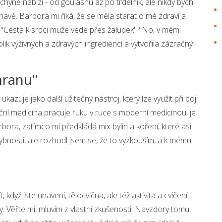
chyně nabízí - od goulashu až po trdelník, ale nikdy bych
navě. Barbora mi říká, že se měla starat o mé zdraví a
ní: "Cesta k srdci muže vede přes žaludek"? No, v mém
olik výživných a zdravých ingrediencí a vytvořila zázračný
chranu"
ukazuje jako další užitečný nástroj, který lze využít při boji
iční medicína pracuje ruku v ruce s moderní medicínou, je
arbora, zatímco mi předkládá mix bylin a koření, které asi
ybnosti, ale rozhodl jsem se, že to vyzkouším, a k mému
, když jste unavení, tělocvična, ale též aktivita a cvičení
. Věřte mi, mluvím z vlastní zkušenosti. Navzdory tomu,