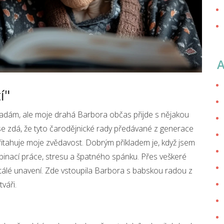
í"
radám, ale moje drahá Barbora občas přijde s nějakou
se zdá, že tyto čarodějnické rady předávané z generace
řitahuje moje zvědavost. Dobrým příkladem je, když jsem
inací práce, stresu a špatného spánku. Přes veškeré
tálé unavení. Zde vstoupila Barbora s babskou radou z
váři.