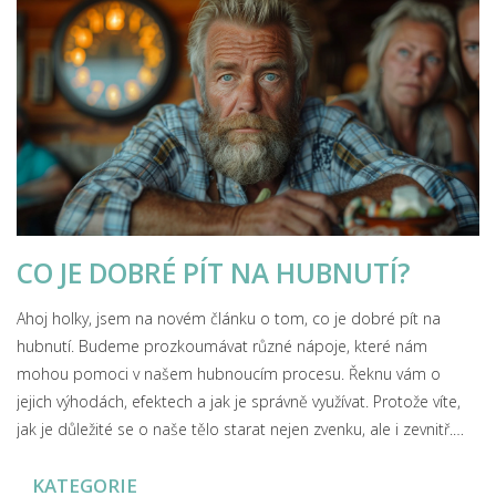
CO JE DOBRÉ PÍT NA HUBNUTÍ?
Ahoj holky, jsem na novém článku o tom, co je dobré pít na
hubnutí. Budeme prozkoumávat různé nápoje, které nám
mohou pomoci v našem hubnoucím procesu. Řeknu vám o
jejich výhodách, efektech a jak je správně využívat. Protože víte,
jak je důležité se o naše tělo starat nejen zvenku, ale i zevnitř.
Tak pojďte se mnou na tuto cestu objevování, která pro nás
KATEGORIE
může být klíčem k zdravějšímu a štíhlejšímu já.