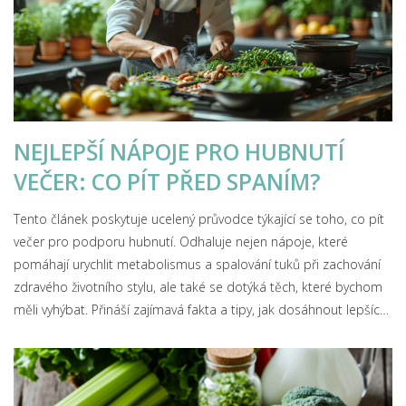
NEJLEPŠÍ NÁPOJE PRO HUBNUTÍ
VEČER: CO PÍT PŘED SPANÍM?
Tento článek poskytuje ucelený průvodce týkající se toho, co pít
večer pro podporu hubnutí. Odhaluje nejen nápoje, které
pomáhají urychlit metabolismus a spalování tuků při zachování
zdravého životního stylu, ale také se dotýká těch, které bychom
měli vyhýbat. Přináší zajímavá fakta a tipy, jak dosáhnout lepších
výsledků v hubnutí a celkově zlepšit kvalitu spánku.