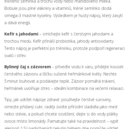
lněného semínka a trochu vody nebo mandlového mléka.
Bobule jsou plné vlákniny a vitamínů, lněné semínko dodá
omega‑3 mastné kyseliny. Výsledkem je hustý nápoj, který zasytí
a dává energii.
Kefír s jahodami
– smíchejte kefír s čerstvými jahodami a
trochou medu. Kefír přináší probiotika, jahody antioxidanty.
Tento nápoj je perfektní po tréninku, protože podpoří regeneraci
svalů i střev.
Bylinný čaj s zázvorem
– přiveďte vodu k varu, přidejte kousek
čerstvého zázvoru a lžičku sušené heřmánkové květy. Nechte
5 minut louhovat a podávejte teplé. Zázvor pomáhá trávení,
heřmánek uvolňuje stres – ideální kombinace na večerní relaxaci.
Tipy, jak udržet nápoje zdravé: používejte čerstvé suroviny,
omezte přidaný cukr, raději zvolte přírodní sladidla jako med
nebo stévie, a pokud chcete osvěžení, dejte si do vody plátky
ovoce místo limonády. Pamatujte také na pravidelnost – vypít
alespoň 1,5 l nadýchaných tekutin během dne pomůže udržet