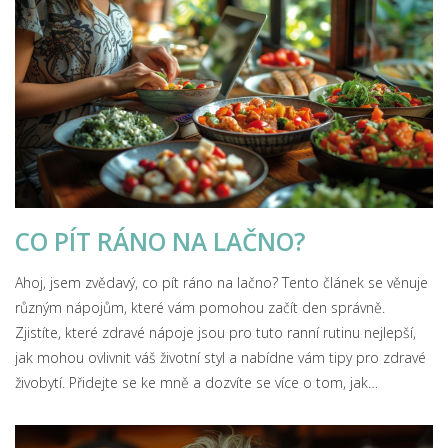
CO PÍT RÁNO NA LAČNO?
Ahoj, jsem zvědavý, co pít ráno na lačno? Tento článek se věnuje
různým nápojům, které vám pomohou začít den správně.
Zjistíte, které zdravé nápoje jsou pro tuto ranní rutinu nejlepší,
jak mohou ovlivnit váš životní styl a nabídne vám tipy pro zdravé
živobytí. Přidejte se ke mně a dozvíte se více o tom, jak
zvládnout svůj den s novou energií!