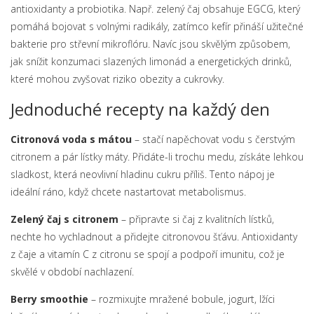
antioxidanty a probiotika. Např. zelený čaj obsahuje EGCG, který
pomáhá bojovat s volnými radikály, zatímco kefír přináší užitečné
bakterie pro střevní mikroflóru. Navíc jsou skvělým způsobem,
jak snížit konzumaci slazených limonád a energetických drinků,
které mohou zvyšovat riziko obezity a cukrovky.
Jednoduché recepty na každý den
Citronová voda s mátou
– stačí napěchovat vodu s čerstvým
citronem a pár lístky máty. Přidáte-li trochu medu, získáte lehkou
sladkost, která neovlivní hladinu cukru příliš. Tento nápoj je
ideální ráno, když chcete nastartovat metabolismus.
Zelený čaj s citronem
– připravte si čaj z kvalitních lístků,
nechte ho vychladnout a přidejte citronovou šťávu. Antioxidanty
z čaje a vitamín C z citronu se spojí a podpoří imunitu, což je
skvělé v období nachlazení.
Berry smoothie
– rozmixujte mražené bobule, jogurt, lžíci