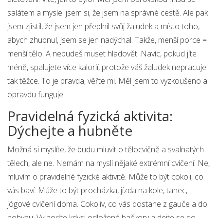
salátem a myslel jsem si, že jsem na správné cestě. Ale pak
jsem zjistil, že jsem jen přeplnil svůj žaludek a místo toho,
abych zhubnul, jsem se jen nadýchal. Takže, menší porce =
menší tělo. A nebudeš muset hladovět. Navíc, pokud jíte
méně, spalujete více kalorií, protože váš žaludek nepracuje
tak těžce. To je pravda, věřte mi. Měl jsem to vyzkoušeno a
opravdu funguje.
Pravidelná fyzická aktivita:
Dýchejte a hubněte
Možná si myslíte, že budu mluvit o tělocvičně a svalnatých
tělech, ale ne. Nemám na mysli nějaké extrémní cvičení. Ne,
mluvím o pravidelné fyzické aktivitě. Může to být cokoli, co
vás baví. Může to být procházka, jízda na kole, tanec,
jógové cvičení doma. Cokoliv, co vás dostane z gauče a do
pohybu. Vy hoďte kdysi odložené bačkory a dejte se do