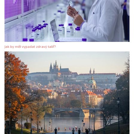
Jak by měl vypadat zdravý talíř?