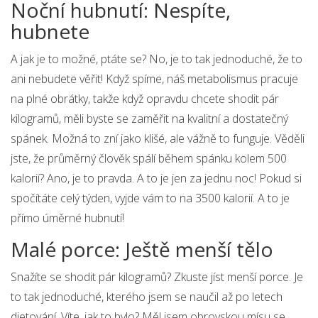
Noční hubnutí: Nespíte,
hubnete
A jak je to možné, ptáte se? No, je to tak jednoduché, že to
ani nebudete věřit! Když spíme, náš metabolismus pracuje
na plné obrátky, takže když opravdu chcete shodit pár
kilogramů, měli byste se zaměřit na kvalitní a dostatečný
spánek. Možná to zní jako klišé, ale vážně to funguje. Věděli
jste, že průměrný člověk spálí během spánku kolem 500
kalorií? Ano, je to pravda. A to je jen za jednu noc! Pokud si
spočítáte celý týden, vyjde vám to na 3500 kalorií. A to je
přímo úměrné hubnutí!
Malé porce: Ještě menší tělo
Snažíte se shodit pár kilogramů? Zkuste jíst menší porce. Je
to tak jednoduché, kterého jsem se naučil až po letech
dietování. Víte, jak to bylo? Měl jsem obrovskou mísu se