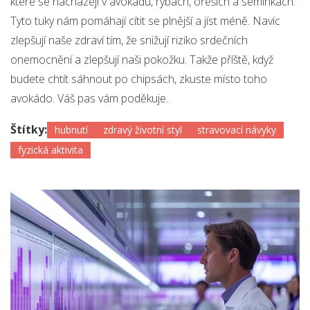
které se nacházejí v avokádu, rybách, ořeších a semínkách.
Tyto tuky nám pomáhají cítit se plnější a jíst méně. Navíc
zlepšují naše zdraví tím, že snižují riziko srdečních
onemocnění a zlepšují naši pokožku. Takže příště, když
budete chtít sáhnout po chipsách, zkuste místo toho
avokádo. Váš pas vám poděkuje.
Štítky:
hubnutí
zdravý životní styl
stravovací návyky
fyzická aktivita