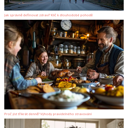
Jak správně definovat zdraví? Klíč k dlouhodobé pohodě
Proč jíst třikrát denně? Výhody pravidelného stravování