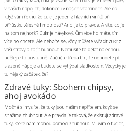
Jak to tak vypadá, cukr je všude kolem nás. Je v našem jídle,
v našich nápojích, dokonce i v našich vitamínech. Ale co
když vám řeknu, že cukr je jeden z hlavních viníků při
přírůstku tělesné hmotnosti? Ano, je to pravda. A víte, co je
na tom nejhorší? Cukr je návykový. Čím více ho máte, tím
více ho chcete. Ale nebojte se, vždy můžete vyřadit cukr z
vaší stravy a začít hubnout. Nemusíte to dělat najednou,
udělejte to postupně. Začněte třeba tím, že nebudete pít
slazené nápoje a budete se vyhýbat sladkostem. Vždycky je
tu nějaký začátek, že?
Zdravé tuky: Sbohem chipsy,
ahoj avokádo
Možná si myslíte, že tuky jsou naším nepřítelem, když se
snažíme zhubnout. Ale pravda je taková, že existují zdravé
tuky, které nám mohou pomoci zhubnout. Mluvím o tucích,