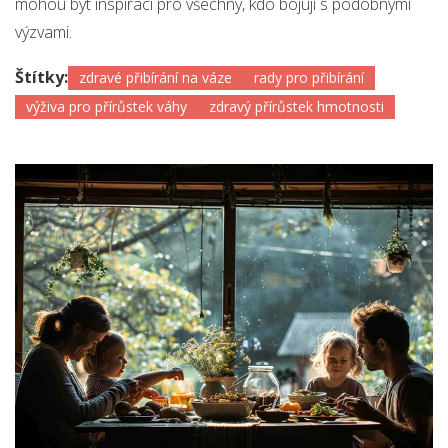
mohou být inspirací pro všechny, kdo bojují s podobnými
výzvami.
Štítky:
zdravé přibírání na váze
rady pro přibírání
výživa pro přírůstek váhy
zdravý přírůstek hmotnosti