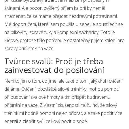
přírůstek byl zdravý a zároveň nabízen prospěšnými
živinami. Ale pozor, zvýšený příjem kalorií by neměl
znamenat, že se máme přejídat nezdravými potravinami.
Mé doporučení, které jsem použila u sebe, je soustředit se
na bílkoviny, zdravé tuky a komplexní sacharidy. Toto je
klíčové, protože tělo potřebuje dostatečný příjem kalorií pro
zdravý přírůstek na váze.
Tvůrce svalů: Proč je třeba
zainvestovat do posilování
Není to jen o tom, co jíme, ale také o tom, jaký druh cvičení
děláme. Cvičení, obzvláště sílové tréninky, mohou pomoci
při budování svalové hmoty a tím přispět k zdravému
přibírání na váze. Z vlastní zkušenosti můžu říci, že sílový
trénink mi hodně pomohl nejen přibrat, ale také pocítit více
energii a zlepšit svůj celkový pocit o sobě.