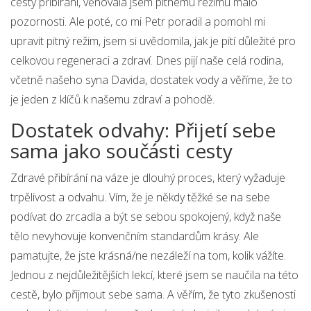
cesty přibírání, věnovala jsem pitnému režimu málo
pozornosti. Ale poté, co mi Petr poradil a pomohl mi
upravit pitný režim, jsem si uvědomila, jak je pití důležité pro
celkovou regeneraci a zdraví. Dnes pijí naše celá rodina,
včetně našeho syna Davida, dostatek vody a věříme, že to
je jeden z klíčů k našemu zdraví a pohodě.
Dostatek odvahy: Přijetí sebe
sama jako součásti cesty
Zdravé přibírání na váze je dlouhý proces, který vyžaduje
trpělivost a odvahu. Vím, že je někdy těžké se na sebe
podívat do zrcadla a být se sebou spokojený, když naše
tělo nevyhovuje konvenčním standardům krásy. Ale
pamatujte, že jste krásná/ne nezáleží na tom, kolik vážíte.
Jednou z nejdůležitějších lekcí, které jsem se naučila na této
cestě, bylo přijmout sebe sama. A věřím, že tyto zkušenosti