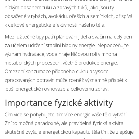
nízkým obsahem tuku a zdravých tuků, jako jsou ty
obsažené v rybách, avokádu, ořeších a semínkách, přispívá
k celkové energetické efektivnosti našeho těla.
Mezi užitečné tipy patří plánování jídel a svačin na celý den
za účelem udržení stabilní hladiny energie. Nepodceňujte
význam hydratace; voda hraje klíčovou roli v mnoha
metabolických procesech, včetně produkce energie.
Omezení konzumace přidaného cukru a vysoce
zpracovaných potravin může rovněž významně přispět k
lepší energetické rovnováze a celkovému zdraví.
Importance fyzické aktivity
Čím více se pohybujete, tím více energie vaše tělo vytváří.
Zní to možná paradoxně, ale pravidelná fyzická aktivita
skutečně zvyšuje energetickou kapacitu těla tím, že zlepšuje