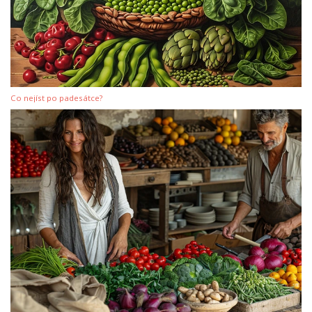
Co nejíst po padesátce?