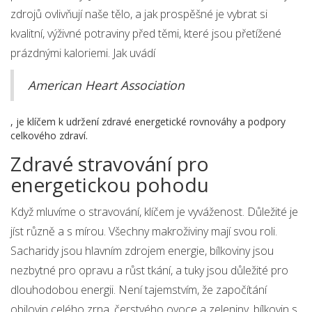
zdrojů ovlivňují naše tělo, a jak prospěšné je vybrat si
kvalitní, výživné potraviny před těmi, které jsou přetížené
prázdnými kaloriemi. Jak uvádí
American Heart Association
, je klíčem k udržení zdravé energetické rovnováhy a podpory
celkového zdraví.
Zdravé stravování pro
energetickou pohodu
Když mluvíme o stravování, klíčem je vyváženost. Důležité je
jíst různě a s mírou. Všechny makroživiny mají svou roli.
Sacharidy jsou hlavním zdrojem energie, bílkoviny jsou
nezbytné pro opravu a růst tkání, a tuky jsou důležité pro
dlouhodobou energii. Není tajemstvím, že započítání
obilovin celého zrna, čerstvého ovoce a zeleniny, bílkovin s