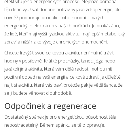
efektivitu jeho energetických procesů. Nejenže pomáhá
tělu lépe využívat dodané potraviny jako zdroj energie, ale
rovněž podporuje produkci mitochondrií – malých
energetických elektráren v našich buňkách. Je prokázáno,
že lidé, kteří mají vyšší fyzickou aktivitu, mají lepší metabolický
zdraví a nižší riziko vývoje chronických onemocnění.
Chcete-li zvýšit svou celkovou aktivitu, není nutné trávit
hodiny v posilovně. Krátké procházky, tanec, jóga nebo
jakákoli jiná aktivita, která vám dělá radost, mohou mít
pozitivní dopad na vaši energii a celkové zdraví. Je důležité
najít si aktivitu, která vás baví, protože pak je větší šance, že
se jí budete věnovat dlouhodobě.
Odpočinek a regenerace
Dostatečný spánek je pro energetickou působnost těla
nepostradatelný. Během spánku se tělo opravuje,