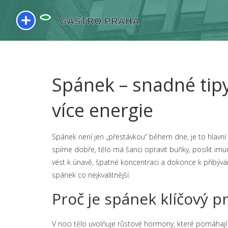
Spánek – snadné tipy
více energie
Spánek není jen „přestávkou“ během dne, je to hlavní fak
spíme dobře, tělo má šanci opravit buňky, posílit im
vést k únavě, špatné koncentraci a dokonce k přibýván
spánek co nejkvalitnější.
Proč je spánek klíčový p
V noci tělo uvolňuje růstové hormony, které pomáhají