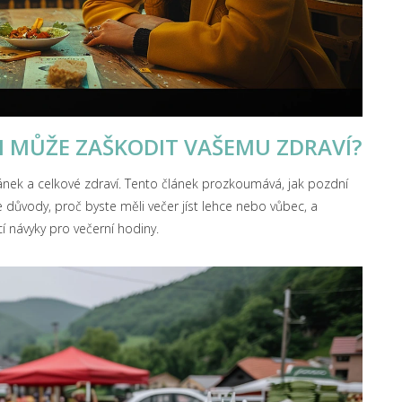
ÍM MŮŽE ZAŠKODIT VAŠEMU ZDRAVÍ?
pánek a celkové zdraví. Tento článek prozkoumává, jak pozdní
e důvody, proč byste měli večer jíst lehce nebo vůbec, a
cí návyky pro večerní hodiny.