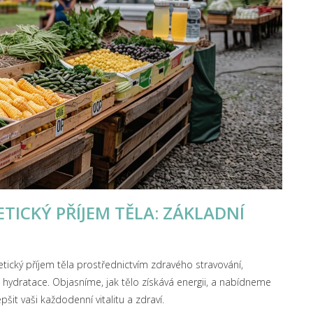
ETICKÝ PŘÍJEM TĚLA: ZÁKLADNÍ
tický příjem těla prostřednictvím zdravého stravování,
hydratace. Objasníme, jak tělo získává energii, a nabídneme
šit vaši každodenní vitalitu a zdraví.