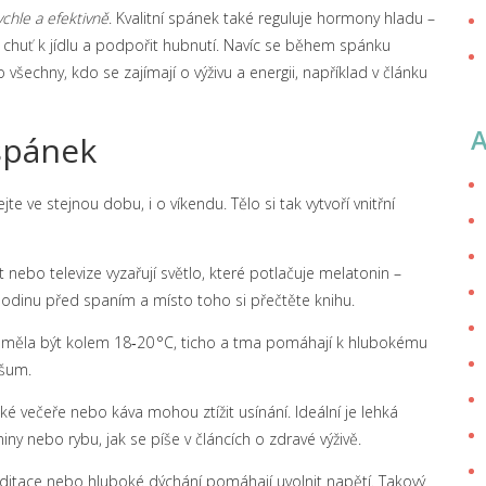
rychle a efektivně
. Kvalitní spánek také reguluje hormony hladu –
 chuť k jídlu a podpořit hubnutí. Navíc se během spánku
ro všechny, kdo se zajímají o výživu a energii, například v článku
 spánek
te ve stejnou dobu, i o víkendu. Tělo si tak vytvoří vnitřní
nebo televize vyzařují světlo, které potlačuje melatonin –
dinu před spaním a místo toho si přečtěte knihu.
y měla být kolem 18‑20 °C, ticho a tma pomáhají k hlubokému
 šum.
ké večeře nebo káva mohou ztížit usínání. Ideální je lehká
iny nebo rybu, jak se píše v článcích o zdravé výživě.
itace nebo hluboké dýchání pomáhají uvolnit napětí. Takový