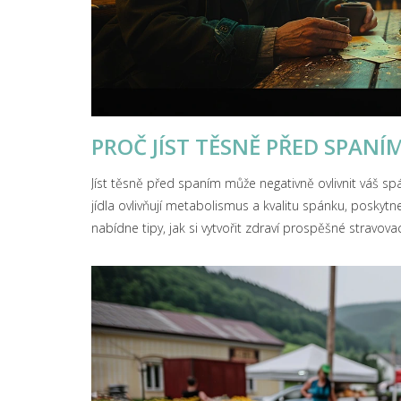
PROČ JÍST TĚSNĚ PŘED SPAN
Jíst těsně před spaním může negativně ovlivnit váš s
jídla ovlivňují metabolismus a kvalitu spánku, poskytn
nabídne tipy, jak si vytvořit zdraví prospěšné stravova