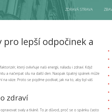
ZDRAVÁ STRAVA
ZBAV
 pro lepší odpočinek a
torizér, který ovlivňuje naši energii, náladu i zdraví. Když
unitu a načerpat sílu na další den. Naopak špatný spánek může
í na váze. Proto se pojďme podívat, jak na to, aby byl váš
ro zdraví
 opravovat svaly a tkáně. To je důvod, proč se o spánku často