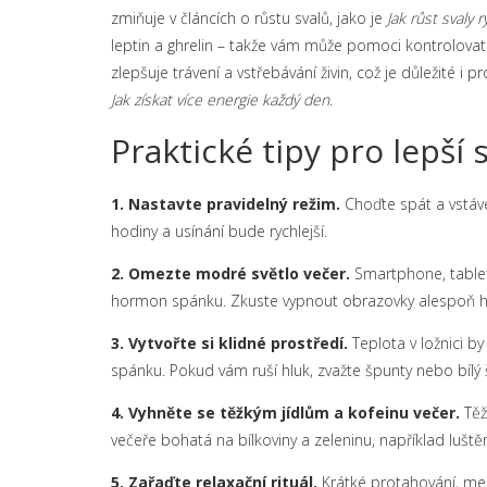
zmiňuje v článcích o růstu svalů, jako je
Jak růst svaly 
leptin a ghrelin – takže vám může pomoci kontrolovat
zlepšuje trávení a vstřebávání živin, což je důležité i p
Jak získat více energie každý den
.
Praktické tipy pro lepší
1. Nastavte pravidelný režim.
Choďte spát a vstávej
hodiny a usínání bude rychlejší.
2. Omezte modré světlo večer.
Smartphone, tablet 
hormon spánku. Zkuste vypnout obrazovky alespoň ho
3. Vytvořte si klidné prostředí.
Teplota v ložnici b
spánku. Pokud vám ruší hluk, zvažte špunty nebo bílý
4. Vyhněte se těžkým jídlům a kofeinu večer.
Těž
večeře bohatá na bílkoviny a zeleninu, například luštěn
5. Zařaďte relaxační rituál.
Krátké protahování, med