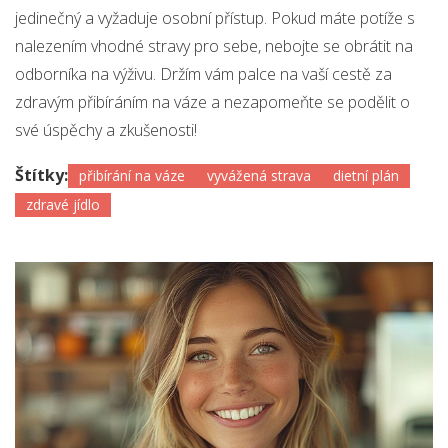
jedinečný a vyžaduje osobní přístup. Pokud máte potíže s
nalezením vhodné stravy pro sebe, nebojte se obrátit na
odborníka na výživu. Držím vám palce na vaší cestě za
zdravým přibíráním na váze a nezapomeňte se podělit o
své úspěchy a zkušenosti!
Štítky:
přibírání na váze
vyvážená strava
dietní plán
zdravé jídlo