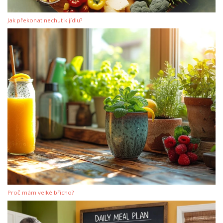
Jak překonat nechuť k jídlu?
Proč mám velké břicho?