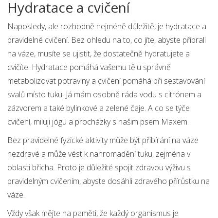
Hydratace a cvičení
Naposledy, ale rozhodně nejméně důležitě, je hydratace a
pravidelné cvičení. Bez ohledu na to, co jíte, abyste přibrali
na váze, musíte se ujistit, že dostatečně hydratujete a
cvičíte. Hydratace pomáhá vašemu tělu správně
metabolizovat potraviny a cvičení pomáhá při sestavování
svalů místo tuku. Já mám osobně ráda vodu s citrónem a
zázvorem a také bylinkové a zelené čaje. A co se týče
cvičení, miluji jógu a procházky s našim psem Maxem.
Bez pravidelné fyzické aktivity může být přibírání na váze
nezdravé a může vést k nahromadění tuku, zejména v
oblasti břicha. Proto je důležité spojit zdravou výživu s
pravidelným cvičením, abyste dosáhli zdravého přírůstku na
váze.
Vždy však mějte na paměti, že každý organismus je