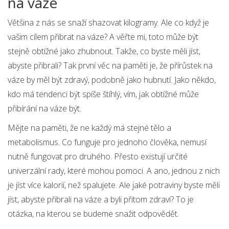
na váze
Většina z nás se snaží shazovat kilogramy. Ale co když je
vašim cílem přibrat na váze? A věřte mi, toto může být
stejně obtížné jako zhubnout. Takže, co byste měli jíst,
abyste přibrali? Tak první věc na paměti je, že přírůstek na
váze by měl být zdravý, podobně jako hubnutí. Jako někdo,
kdo má tendenci být spíše štíhlý, vím, jak obtížné může
přibírání na váze být.
Mějte na paměti, že ne každý má stejné tělo a
metabolismus. Co funguje pro jednoho člověka, nemusí
nutně fungovat pro druhého. Přesto existují určité
univerzální rady, které mohou pomoci. A ano, jednou z nich
je jíst více kalorií, než spalujete. Ale jaké potraviny byste měli
jíst, abyste přibrali na váze a byli přitom zdraví? To je
otázka, na kterou se budeme snažit odpovědět.