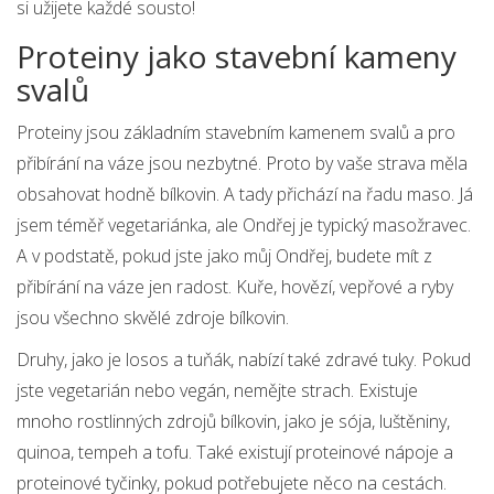
si užijete každé sousto!
Proteiny jako stavební kameny
svalů
Proteiny jsou základním stavebním kamenem svalů a pro
přibírání na váze jsou nezbytné. Proto by vaše strava měla
obsahovat hodně bílkovin. A tady přichází na řadu maso. Já
jsem téměř vegetariánka, ale Ondřej je typický masožravec.
A v podstatě, pokud jste jako můj Ondřej, budete mít z
přibírání na váze jen radost. Kuře, hovězí, vepřové a ryby
jsou všechno skvělé zdroje bílkovin.
Druhy, jako je losos a tuňák, nabízí také zdravé tuky. Pokud
jste vegetarián nebo vegán, nemějte strach. Existuje
mnoho rostlinných zdrojů bílkovin, jako je sója, luštěniny,
quinoa, tempeh a tofu. Také existují proteinové nápoje a
proteinové tyčinky, pokud potřebujete něco na cestách.