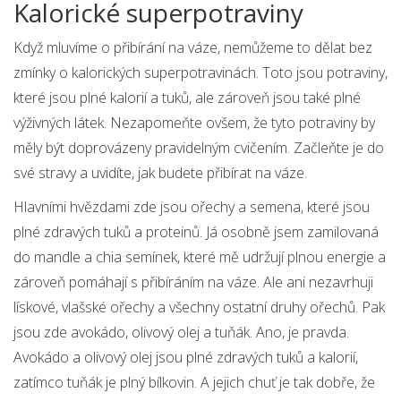
Kalorické superpotraviny
Když mluvíme o přibírání na váze, nemůžeme to dělat bez
zmínky o kalorických superpotravinách. Toto jsou potraviny,
které jsou plné kalorií a tuků, ale zároveň jsou také plné
výživných látek. Nezapomeňte ovšem, že tyto potraviny by
měly být doprovázeny pravidelným cvičením. Začleňte je do
své stravy a uvidíte, jak budete přibírat na váze.
Hlavními hvězdami zde jsou ořechy a semena, které jsou
plné zdravých tuků a proteinů. Já osobně jsem zamilovaná
do mandle a chia semínek, které mě udržují plnou energie a
zároveň pomáhají s přibíráním na váze. Ale ani nezavrhuji
lískové, vlašské ořechy a všechny ostatní druhy ořechů. Pak
jsou zde avokádo, olivový olej a tuňák. Ano, je pravda.
Avokádo a olivový olej jsou plné zdravých tuků a kalorií,
zatímco tuňák je plný bílkovin. A jejich chuť je tak dobře, že