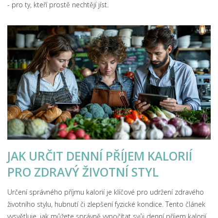
- pro ty, kteří prostě nechtějí jíst.
JAK URČIT DENNÍ PŘÍJEM KALORIÍ
PRO ZDRAVÝ ŽIVOTNÍ STYL
Určení správného příjmu kalorií je klíčové pro udržení zdravého
životního stylu, hubnutí či zlepšení fyzické kondice. Tento článek
vysvětluje, jak můžete správně vypočítat svůj denní příjem kalorií