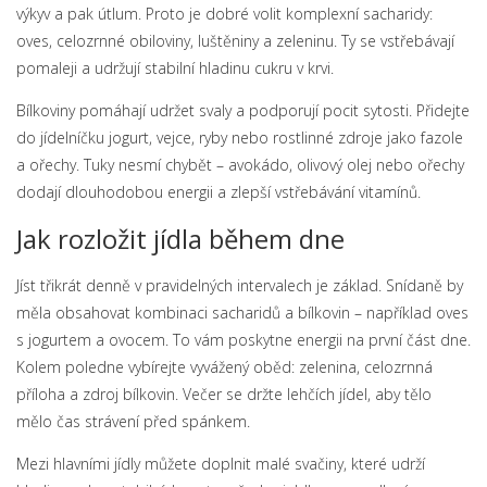
výkyv a pak útlum. Proto je dobré volit komplexní sacharidy:
oves, celozrnné obiloviny, luštěniny a zeleninu. Ty se vstřebávají
pomaleji a udržují stabilní hladinu cukru v krvi.
Bílkoviny pomáhají udržet svaly a podporují pocit sytosti. Přidejte
do jídelníčku jogurt, vejce, ryby nebo rostlinné zdroje jako fazole
a ořechy. Tuky nesmí chybět – avokádo, olivový olej nebo ořechy
dodají dlouhodobou energii a zlepší vstřebávání vitamínů.
Jak rozložit jídla během dne
Jíst třikrát denně v pravidelných intervalech je základ. Snídaně by
měla obsahovat kombinaci sacharidů a bílkovin – například oves
s jogurtem a ovocem. To vám poskytne energii na první část dne.
Kolem poledne vybírejte vyvážený oběd: zelenina, celozrnná
příloha a zdroj bílkovin. Večer se držte lehčích jídel, aby tělo
mělo čas strávení před spánkem.
Mezi hlavními jídly můžete doplnit malé svačiny, které udrží