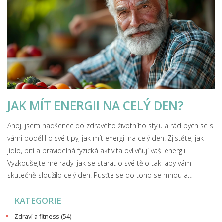
JAK MÍT ENERGII NA CELÝ DEN?
Ahoj, jsem nadšenec do zdravého životního stylu a rád bych se s
vámi podělil o své tipy, jak mít energii na celý den. Zjistěte, jak
jídlo, pití a pravidelná fyzická aktivita ovlivňují vaši energii.
Vyzkoušejte mé rady, jak se starat o své tělo tak, aby vám
skutečně sloužilo celý den. Pusťte se do toho se mnou a
objevte, jak může být život plný energie a vitality.
KATEGORIE
Zdraví a fitness
(54)