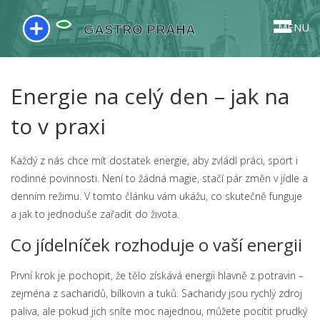
MENU
Energie na celý den – jak na
to v praxi
Každý z nás chce mít dostatek energie, aby zvládl práci, sport i
rodinné povinnosti. Není to žádná magie, stačí pár změn v jídle a
denním režimu. V tomto článku vám ukážu, co skutečně funguje
a jak to jednoduše zařadit do života.
Co jídelníček rozhoduje o vaší energii
První krok je pochopit, že tělo získává energii hlavně z potravin –
zejména z sacharidů, bílkovin a tuků. Sacharidy jsou rychlý zdroj
paliva, ale pokud jich sníte moc najednou, můžete pocítit prudký