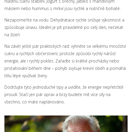
hladinu cukru stabilní. Jogurt s ořechy, jablko s mandlovým
máslem nebo hummus s mrkví jsou rychlé a nutričně bohaté.
Nezapomeňte na vodu. Dehydratace rychle snižuje výkonnost a
způsobuje únavu. Ideální je pít pravidelně po celý den, nečekat
na žízeň.
Na závěr ještě pár praktických rad: vyhněte se velkému množství
cukru a rychlých občerstvení, protože způsobí rychlý nárůst
energie, ale i rychlý pokles. Zařaďte si krátké procházky nebo
protahování během dne – pohyb zvyšuje krevní oběh a pomáhá
tělu lépe využívat živiny.
Dodržujte tyto jednoduché tipy a uvidíte, že energie nepřetržitě
proudí. Stačí jen pár úprav a brzy budete mít více síly na
všechno, co máte naplánováno.