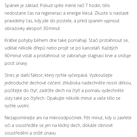
Spánek je základ. Pokud spíte méně než 7 hodin, tělo
nedostane čas na regeneraci a energie klesá. Zkuste si nastavit
pravidelný čas, kdy jde do postele, a před spaním vypnout
obrazovky alespoň 30 minut.
Krátké pohyby během dne také pomáhají. Stačí protáhnout se,
udělat několik dřepů nebo projít se po kanceláři. Každých
60 minut vstát a protáhnout se zabraňuje stagnaci krve a snižuje
pocit únavy.
Stres je další faktor, který rychle vyčerpává. Vyzkoušejte
jednoduché dechové cvičení: zhluboka nadechněte nosní dírkou,
počítejte do čtyř, zadržte dech na čtyři a pomalu vydechněte
ústy také po čtyřech. Opakujte několik minut a vaše tělo se
rychle uvolní.
Nezapomínejte ani na mikroodpočinek. Pět minut, kdy si zavřete
oči a soustředíte se jen na klidný dech, dokáže obnovit
soustředění a snížit únavu.