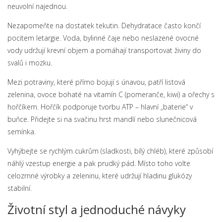
neuvolní najednou.
Nezapomeňte na dostatek tekutin. Dehydratace často končí
pocitem letargie. Voda, bylinné čaje nebo neslazené ovocné
vody udržují krevní objem a pomáhají transportovat živiny do
svalů i mozku.
Mezi potraviny, které přímo bojují s únavou, patří listová
zelenina, ovoce bohaté na vitamín C (pomeranče, kiwi) a ořechy s
hořčíkem. Hořčík podporuje tvorbu ATP – hlavní „baterie“ v
buňce. Přidejte si na svačinu hrst mandlí nebo slunečnicová
semínka.
Vyhýbejte se rychlým cukrům (sladkosti, bílý chléb), které způsobí
náhlý vzestup energie a pak prudký pád. Místo toho volte
celozrnné výrobky a zeleninu, které udržují hladinu glukózy
stabilní.
Životní styl a jednoduché návyky