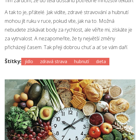
Tím zaručím, že do těla dostanu potřebné množství tekutin.
A tak to je, přátelé. Jak vidíte, zdravé stravování a hubnutí
mohou jít ruku v ruce, pokud víte, jak na to. Možná
nebudete získávat body za rychlost, ale věřte mi, získáte je
za vytrvalost. A nezapomeňte, že ty největší změny
přicházejí časem. Tak přeji dobrou chuť a ať se vám daří.
Štítky:
jídlo
zdravá strava
hubnutí
dieta