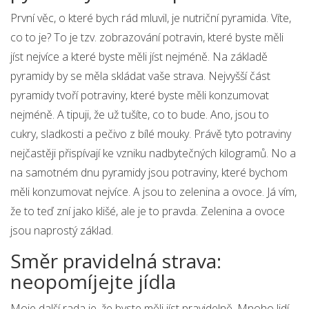
První věc, o které bych rád mluvil, je nutriční pyramida. Víte,
co to je? To je tzv. zobrazování potravin, které byste měli
jíst nejvíce a které byste měli jíst nejméně. Na základě
pyramidy by se měla skládat vaše strava. Nejvyšší část
pyramidy tvoří potraviny, které byste měli konzumovat
nejméně. A tipuji, že už tušíte, co to bude. Ano, jsou to
cukry, sladkosti a pečivo z bílé mouky. Právě tyto potraviny
nejčastěji přispívají ke vzniku nadbytečných kilogramů. No a
na samotném dnu pyramidy jsou potraviny, které bychom
měli konzumovat nejvíce. A jsou to zelenina a ovoce. Já vím,
že to teď zní jako klišé, ale je to pravda. Zelenina a ovoce
jsou naprostý základ.
Směr pravidelná strava:
neopomíjejte jídla
Moje další rada je, že byste měli jíst pravidelně. Mnoho lidí