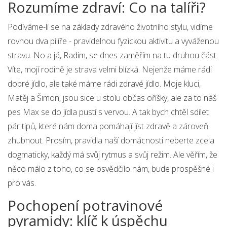
Rozumíme zdraví: Co na talíři?
Podíváme-li se na základy zdravého životního stylu, vidíme
rovnou dva pilíře - pravidelnou fyzickou aktivitu a vyváženou
stravu. No a já, Radim, se dnes zaměřím na tu druhou část.
Víte, mojí rodině je strava velmi blízká. Nejenže máme rádi
dobré jídlo, ale také máme rádi zdravé jídlo. Moje kluci,
Matěj a Šimon, jsou sice u stolu občas oříšky, ale za to náš
pes Max se do jídla pustí s vervou. A tak bych chtěl sdílet
pár tipů, které nám doma pomáhají jíst zdravě a zároveň
zhubnout. Prosím, pravidla naší domácnosti neberte zcela
dogmaticky, každý má svůj rytmus a svůj režim. Ale věřím, že
něco málo z toho, co se osvědčilo nám, bude prospěšné i
pro vás.
Pochopení potravinové
pyramidy: klíč k úspěchu