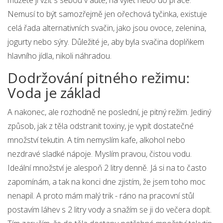
můžete ji vzít s sebou v autě, na výlet nebo do práce.
Nemusí to být samozřejmě jen ořechová tyčinka, existuje
celá řada alternativních svačin, jako jsou ovoce, zelenina,
jogurty nebo sýry. Důležité je, aby byla svačina doplňkem
hlavního jídla, nikoli náhradou.
Dodržování pitného režimu:
Voda je základ
A nakonec, ale rozhodně ne poslední, je pitný režim. Jediný
způsob, jak z těla odstranit toxiny, je vypít dostatečné
množství tekutin. A tím nemyslím kafe, alkohol nebo
nezdravé sladké nápoje. Myslím pravou, čistou vodu.
Ideální množství je alespoň 2 litry denně. Já si na to často
zapomínám, a tak na konci dne zjistím, že jsem toho moc
nenapil. A proto mám malý trik - ráno na pracovní stůl
postavím láhev s 2 litry vody a snažím se ji do večera dopít.