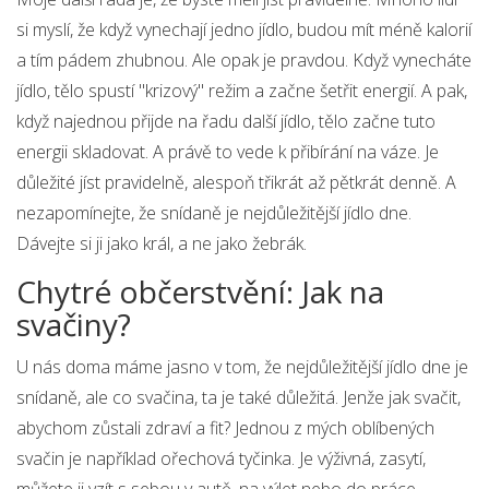
si myslí, že když vynechají jedno jídlo, budou mít méně kalorií
a tím pádem zhubnou. Ale opak je pravdou. Když vynecháte
jídlo, tělo spustí "krizový" režim a začne šetřit energií. A pak,
když najednou přijde na řadu další jídlo, tělo začne tuto
energii skladovat. A právě to vede k přibírání na váze. Je
důležité jíst pravidelně, alespoň třikrát až pětkrát denně. A
nezapomínejte, že snídaně je nejdůležitější jídlo dne.
Dávejte si ji jako král, a ne jako žebrák.
Chytré občerstvění: Jak na
svačiny?
U nás doma máme jasno v tom, že nejdůležitější jídlo dne je
snídaně, ale co svačina, ta je také důležitá. Jenže jak svačit,
abychom zůstali zdraví a fit? Jednou z mých oblíbených
svačin je například ořechová tyčinka. Je výživná, zasytí,