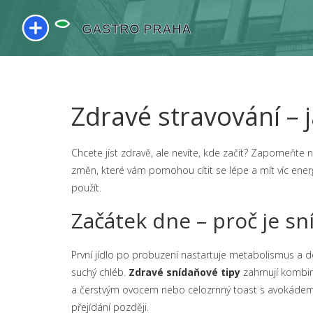
Zdravé stravování – j
Chcete jíst zdravě, ale nevíte, kde začít? Zapomeňte 
změn, které vám pomohou cítit se lépe a mít víc ener
použít.
Začátek dne – proč je sn
První jídlo po probuzení nastartuje metabolismus a d
suchý chléb.
Zdravé snídaňové tipy
zahrnují kombina
a čerstvým ovocem nebo celozrnný toast s avokádem a 
přejídání později.