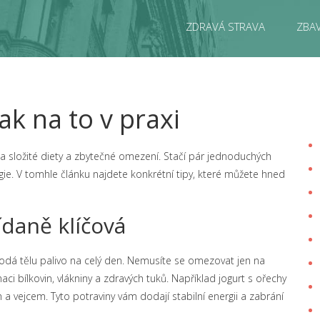
ZDRAVÁ STRAVA
ZBAV
ak na to v praxi
na složité diety a zbytečné omezení. Stačí pár jednoduchých
gie. V tomhle článku najdete konkrétní tipy, které můžete hned
ídaně klíčová
odá tělu palivo na celý den. Nemusíte se omezovat jen na
ci bílkovin, vlákniny a zdravých tuků. Například jogurt s ořechy
vejcem. Tyto potraviny vám dodají stabilní energii a zabrání