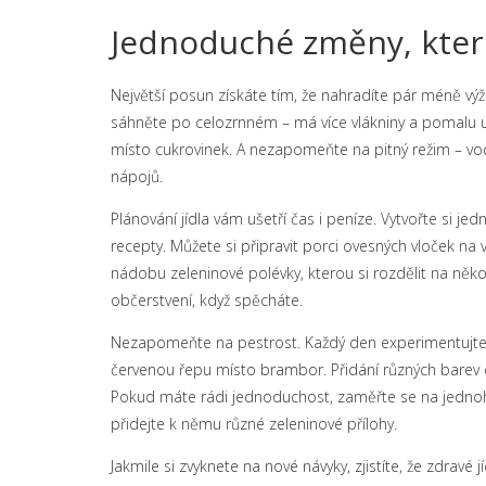
Jednoduché změny, kter
Největší posun získáte tím, že nahradíte pár méně výži
sáhněte po celozrnném – má více vlákniny a pomalu u
místo cukrovinek. A nezapomeňte na pitný režim – vo
nápojů.
Plánování jídla vám ušetří čas i peníze. Vytvořte si j
recepty. Můžete si připravit porci ovesných vloček na
nádobu zeleninové polévky, kterou si rozdělit na něk
občerstvení, když spěcháte.
Nezapomeňte na pestrost. Každý den experimentujte 
červenou řepu místo brambor. Přidání různých barev do 
Pokud máte rádi jednoduchost, zaměřte se na jednoho h
přidejte k němu různé zeleninové přílohy.
Jakmile si zvyknete na nové návyky, zjistíte, že zdravé