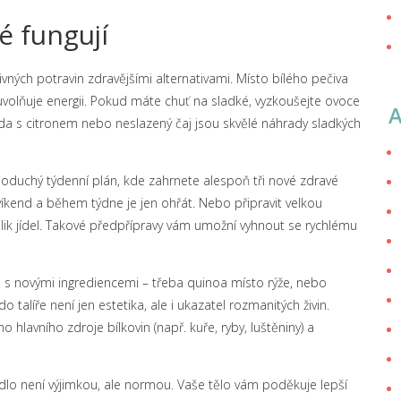
é fungují
vných potravin zdravějšími alternativami. Místo bílého pečiva
volňuje energii. Pokud máte chuť na sladké, vyzkoušejte ovoce
da s citronem nebo neslazený čaj jsou skvělé náhrady sladkých
ednoduchý týdenní plán, kde zahrnete alespoň tři nové zdravé
 víkend a během týdne je jen ohřát. Nebo připravit velkou
olik jídel. Takové předpřípravy vám umožní vyhnout se rychlému
s novými ingrediencemi – třeba quinoa místo rýže, nebo
talíře není jen estetika, ale i ukazatel rozmanitých živin.
lavního zdroje bílkovin (např. kuře, ryby, luštěniny) a
 jídlo není výjimkou, ale normou. Vaše tělo vám poděkuje lepší