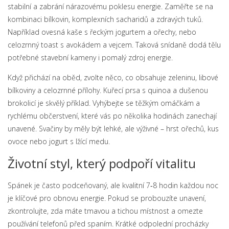
stabilní a zabrání nárazovému poklesu energie. Zaměřte se na
kombinaci bílkovin, komplexních sacharidů a zdravých tuků.
Například ovesná kaše s řeckým jogurtem a ořechy, nebo
celozrnný toast s avokádem a vejcem. Taková snídaně dodá tělu
potřebné stavební kameny i pomalý zdroj energie.
Když přichází na oběd, zvolte něco, co obsahuje zeleninu, libové
bílkoviny a celozrnné přílohy. Kuřecí prsa s quinoa a dušenou
brokolicí je skvělý příklad. Vyhýbejte se těžkým omáčkám a
rychlému občerstvení, které vás po několika hodinách zanechají
unavené. Svačiny by měly být lehké, ale výživné – hrst ořechů, kus
ovoce nebo jogurt s lžící medu.
Životní styl, který podpoří vitalitu
Spánek je často podceňovaný, ale kvalitní 7‑8 hodin každou noc
je klíčové pro obnovu energie. Pokud se probouzíte unavení,
zkontrolujte, zda máte tmavou a tichou místnost a omezte
používání telefonů před spaním. Krátké odpolední procházky