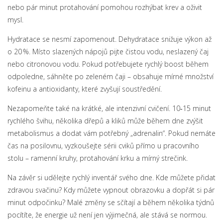
nebo pár minut protahování pomohou rozhýbat krev a oživit
mysl.
Hydratace se nesmí zapomenout. Dehydratace snižuje výkon až
o 20 %. Místo slazených nápojů pijte čistou vodu, neslazený čaj
nebo citronovou vodu. Pokud potřebujete rychlý boost během
odpoledne, sáhněte po zeleném čaji – obsahuje mírné množství
kofeinu a antioxidanty, které zvyšují soustředění.
Nezapomeňte také na krátké, ale intenzivní cvičení. 10‑15 minut
rychlého švihu, několika dřepů a kliků může během dne zvýšit
metabolismus a dodat vám potřebný „adrenalin“. Pokud nemáte
čas na posilovnu, vyzkoušejte sérii cviků přímo u pracovního
stolu – ramenní kruhy, protahování krku a mírný strečink.
Na závěr si udělejte rychlý inventář svého dne. Kde můžete přidat
zdravou svačinu? Kdy můžete vypnout obrazovku a dopřát si pár
minut odpočinku? Malé změny se sčítají a během několika týdnů
pocítíte, že energie už není jen výjimečná, ale stává se normou.