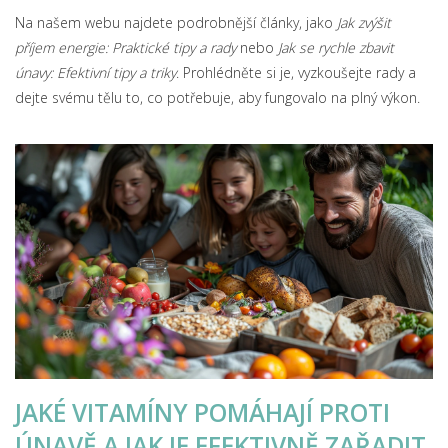
Na našem webu najdete podrobnější články, jako
Jak zvýšit
příjem energie: Praktické tipy a rady
nebo
Jak se rychle zbavit
únavy: Efektivní tipy a triky
. Prohlédněte si je, vyzkoušejte rady a
dejte svému tělu to, co potřebuje, aby fungovalo na plný výkon.
JAKÉ VITAMÍNY POMÁHAJÍ PROTI
ÚNAVĚ A JAK JE EFEKTIVNĚ ZAŘADIT