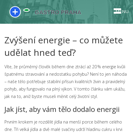
MENU
Zvýšení energie – co můžete
udělat hned teď?
Víte, že průměrný člověk během dne ztrácí až 20 % energie kvůli
špatnému stravování a nedostatku pohybu? Není to jen náhoda
– naše tělo potřebuje stabilní přísun kvalitních živin a pravidelný
pohyb, aby fungovalo na plný výkon. V tomto článku vám ukážu,
jak na to, aniž byste museli měnit celý životní styl.
Jak jíst, aby vám tělo dodalo energii
Prvním krokem je rozdělit jídla na menší porce během celého
dne. Tři velká jídla a dvě malé svačiny udrží hladinu cukru v krvi