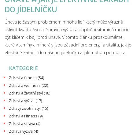
DO JÍDELNÍČKU
Únava je častým problémem mnoha lidí, který může výrazně
ovlivnit kvalitu života. Správná výživa a doplnění vitamínů mohou
být klíčem k boji proti únavě. V tomto článku prozkoumáme,
které vitamíny a minerály jsou zásadní pro energii a vitalitu, jak je
efektivně zařadit do našeho jídelníčku a jak mohou pomoci v
boji proti únavě. Dozvíte se také zajímavé tipy a rady, jak zajistit,
KATEGORIE
že vaše tělo dostává potřebné živiny pro optimální fungování.
Zdraví a fitness
(54)
Zdraví a wellness
(22)
Zdraví a životní styl
(18)
Zdraví a výživa
(17)
Zdravý životní styl
(15)
Zdraví a Fitness
(9)
Zdraví a strava
(4)
Zdravá výživa
(4)