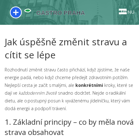
MENU
Jak úspěšně změnit stravu a
cítit se lépe
Rozhodnutí změnit stravu často přichází, když zjistíme, že naše
energie padá, nebo když chceme předejít zdravotním potížím.
Nejlepší cesta je začít s malými, ale
konkrétními
kroky, které se
dají ve
každodenním životě
snadno dodržet. Nejde o radikální
dietu, ale o postupný posun k vyváženému jídelníčku, který vám
dodá energii a podpoří trávení.
1. Základní principy – co by měla nová
strava obsahovat