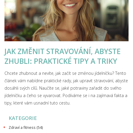
JAK ZMĚNIT STRAVOVÁNÍ, ABYSTE
ZHUBLI: PRAKTICKÉ TIPY A TRIKY
Chcete zhubnout a nevíte, jak začít se změnou jídelníčku? Tento
článek vám nabídne praktické rady, jak upravit stravování, abyste
dosáhli svých cílů. Naučíte se, jaké potraviny zařadit do svého
jídelníčku a čeho se vyvarovat. Podíváme se i na zajímavá fakta a
tipy, které vám usnadní tuto cestu.
KATEGORIE
Zdraví a fitness
(54)