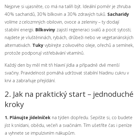
Nejprve si ujasněte, co má na talíři být. Ideální poměr je zhruba
40 % sacharidů, 30 % bílkovin a 30 % zdravých tuků.
Sacharidy
volíme z celozrnných obilovin, ovoce a zeleniny – ty dodají
stabilní energii.
Bílkoviny
zajistí regeneraci svalů a pocit sytosti;
najdete je v luštěninách, rybách, drůbeži nebo ve vegetariánských
alternativách.
Tuky
vybírejte z olivového oleje, ořechů a semínek,
protože podporují vstřebávání vitamínů.
Každý den by měl mít tři hlavní jídla a případně dvě menší
svačiny. Pravidelnost pomáhá udržovat stabilní hladinu cukru v
krvi a zabraňuje přejídání.
2. Jak na praktický start – jednoduché
kroky
1. Plánujte jídelníček
na týden dopředu. Sepište si, co budete
jíst k snídani, obědu, večeři a svačinám. Tím ušetříte čas i peníze
a vyhnete se impulzivním nákupům.