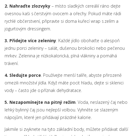
2. Nahraďte zlozvyky
– místo sladkých cereálií ráno dejte
ovesnou kaši s čerstvým ovocem a ořechy. Pokud máte rádi
rychlé občerstvení, připravte si doma kuřecí wrap s zelím a
jogurtovým dressingem.
3. Přidejte více zeleniny
. Každé jídlo obohaťte o alespoň
jednu porci zeleniny – salát, dušenou brokolici nebo pečenou
mrkev. Zelenina je nízkokalorická, plná vlákniny a pomáhá
trávení.
4. Sledujte porce
. Používejte menší talíře, abyste přirozeně
omezili množství jídla. Když máte pocit hladu, dejte si sklenici
vody – často jde o příznak dehydratace.
5. Nezapomínejte na pitný režim
. Voda, neslazený čaj nebo
lehký bylinný čaj jsou nejlepší volbou. Vyhněte se slazeným
nápojům, které jen přidávají prázdné kalorie.
Jakmile si zvyknete na tyto základní body, můžete přidávat další