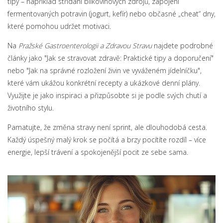
tipy – například střídání bílkovinových zdrojů, zapojení
fermentovaných potravin (jogurt, kefír) nebo občasné „cheat“ dny,
které pomohou udržet motivaci.
Na
Pražské Gastroenterologii a Zdravou Stravu
najdete podrobné
články jako "Jak se stravovat zdravě: Praktické tipy a doporučení"
nebo "Jak na správné rozložení živin ve vyváženém jídelníčku",
které vám ukážou konkrétní recepty a ukázkové denní plány.
Využijte je jako inspiraci a přizpůsobte si je podle svých chutí a
životního stylu.
Pamatujte, že změna stravy není sprint, ale dlouhodobá cesta.
Každý úspešný malý krok se počítá a brzy pocítíte rozdíl – více
energie, lepší trávení a spokojenější pocit ze sebe sama.