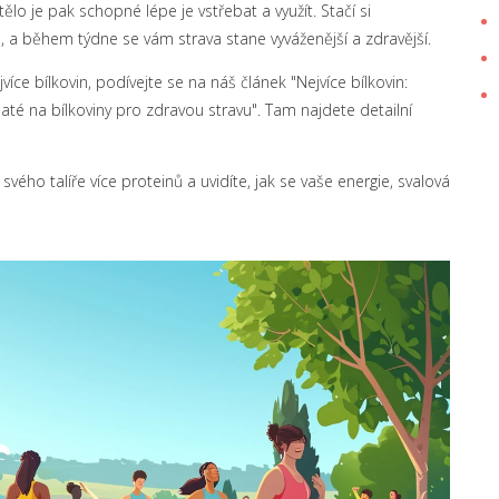
lo je pak schopné lépe je vstřebat a využít. Stačí si
n, a během týdne se vám strava stane vyváženější a zdravější.
íce bílkovin, podívejte se na náš článek "Nejvíce bílkovin:
até na bílkoviny pro zdravou stravu". Tam najdete detailní
vého talíře více proteinů a uvidíte, jak se vaše energie, svalová