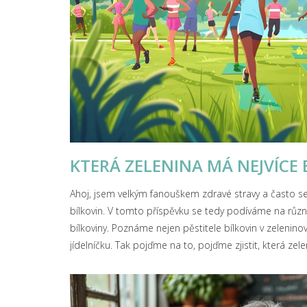
KTERÁ ZELENINA MÁ NEJVÍCE 
Ahoj, jsem velkým fanouškem zdravé stravy a často se
bílkovin. V tomto příspěvku se tedy podíváme na růz
bílkoviny. Poznáme nejen pěstitele bílkovin v zelenin
jídelníčku. Tak pojďme na to, pojďme zjistit, která zele