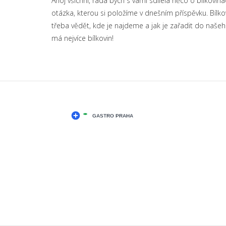
Ahoj všichni, ráda bych s vámi sdílela něco o bílkovinác
otázka, kterou si položíme v dnešním příspěvku. Bílko
třeba vědět, kde je najdeme a jak je zařadit do našeho
má nejvíce bílkovin!