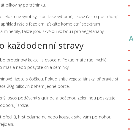
át bílkoviny po tréninku.
a celozrnné výrobky, jsou také výborné, i když často postrádají
apříklad rýže s fazolemi získáte kompletní spektrum
a minerály, takže jsou skvělou volbou i pro vegetariány.
 do každodenní stravy
ebo proteinový koktejl s ovocem. Pokud máte rádi rychlé
ého másla nebo posypte chia semínky.
nové rizoto s čočkou. Pokud sníte vegetariánsky, připravte si
te 20 g bílkovin během jedné porce.
Pečený losos podávaný s quinoa a pečenou zeleninou poskytuje
podporují srdce.
Hrst ořechů, hrst edamame nebo kousek sýra vám pomohou
ejídání.