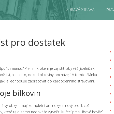
ZDRAVÁ STRAVA
ZBAV
jíst pro dostatek
dpořit imunitu? Prvním krokem je zajistit, aby váš jídelníček
ožství, ale i o to, odkud bílkoviny pocházejí. V tomto článku
 jak je jednoduše zapracovat do každodenního stravování.
oje bílkovin
né výrobky – mají kompletní aminokyselinový profil, což
, které tělo samo nedokáže vytvořit. Kuřecí prsa, libové hovězí