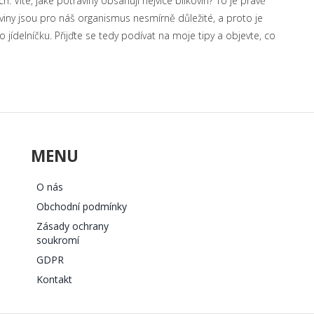
h. Víte, jaké potraviny obsahují nejvíce bílkovin? To je právě
viny jsou pro náš organismus nesmírně důležité, a proto je
 jídelníčku. Přijďte se tedy podívat na moje tipy a objevte, co
MENU
O nás
Obchodní podmínky
Zásady ochrany
soukromí
GDPR
Kontakt