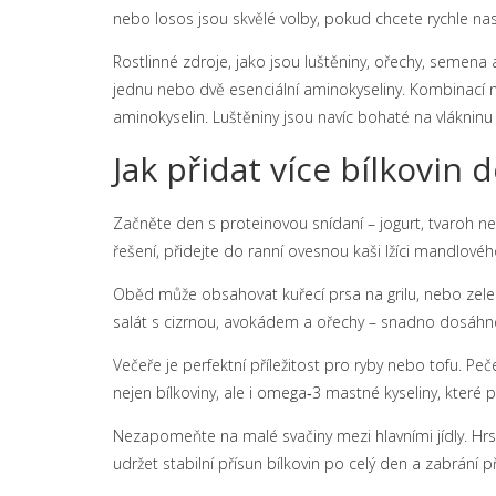
nebo losos jsou skvělé volby, pokud chcete rychle nas
Rostlinné zdroje, jako jsou luštěniny, ořechy, semena 
jednu nebo dvě esenciální aminokyseliny. Kombinací n
aminokyselin. Luštěniny jsou navíc bohaté na vlákninu 
Jak přidat více bílkovin
Začněte den s proteinovou snídaní – jogurt, tvaroh n
řešení, přidejte do ranní ovesnou kaši lžíci mandlov
Oběd může obsahovat kuřecí prsa na grilu, nebo zeleni
salát s cizrnou, avokádem a ořechy – snadno dosáhne
Večeře je perfektní příležitost pro ryby nebo tofu. 
nejen bílkoviny, ale i omega‑3 mastné kyseliny, které 
Nezapomeňte na malé svačiny mezi hlavními jídly. 
udržet stabilní přísun bílkovin po celý den a zabrání př