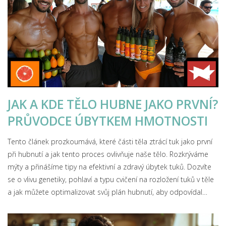
JAK A KDE TĚLO HUBNE JAKO PRVNÍ?
PRŮVODCE ÚBYTKEM HMOTNOSTI
Tento článek prozkoumává, které části těla ztrácí tuk jako první
při hubnutí a jak tento proces ovlivňuje naše tělo. Rozkrýváme
mýty a přinášíme tipy na efektivní a zdravý úbytek tuků. Dozvíte
se o vlivu genetiky, pohlaví a typu cvičení na rozložení tuků v těle
a jak můžete optimalizovat svůj plán hubnutí, aby odpovídal
vašemu zdravotnímu a fitness cíli.