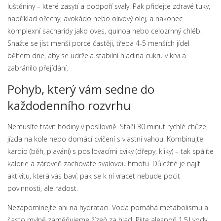
luštěniny – které zasytí a podpoří svaly. Pak přidejte zdravé tuky,
například ořechy, avokádo nebo olivový olej, a nakonec
komplexní sacharidy jako oves, quinoa nebo celozrnný chléb.
Snažte se jíst menší porce častěji, třeba 4‑5 menších jídel
během dne, aby se udržela stabilní hladina cukru v krvi a
zabránilo přejídání.
Pohyb, který vám sedne do
každodenního rozvrhu
Nemusíte trávit hodiny v posilovně. Stačí 30 minut rychlé chůze,
jízda na kole nebo domácí cvičení s vlastní vahou. Kombinujte
kardio (běh, plavání) s posilovacími cviky (dřepy, kliky) – tak spálíte
kalorie a zároveň zachováte svalovou hmotu. Důležité je najít
aktivitu, která vás baví; pak se k ní vracet nebude pocit
povinnosti, ale radost.
Nezapomínejte ani na hydrataci. Voda pomáhá metabolismu a
často mylně zaměňujeme žízeň za hlad. Pijte alespoň 1,5 l vody