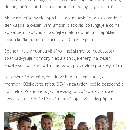
denně, můžete přidat citron nebo čerstvé bylinky pro chuť.
Motivace může rychle vyprchat, pokud nevidíte pokrok. Vedení
deníku jídel a cvičení vám umožní sledovat, co funguje a co ne.
Po každém úspěchu si dopřejte malou odměnu – například
novou knížku nebo relaxační masáž, ale ne jídlo.
Spánek hraje v hubnutí větší roli, než si myslíte. Nedostatek
spánku zvyšuje hormony hladu a snižuje energii na cvičení.
Snažte se spát 7‑8 hodin a udržovat pravidelný spánkový režim.
Na závěr připomeňte, že zdravé hubnutí není sprint, ale
maraton. Očekávejte ztrátu 0,5‑1 kg za týden, což je bezpečné a
udržitelné. Pokud se objeví překážky, přizpůsobte plán, ale
nevzdávejte se. Vaše tělo vám poděkuje a výsledky přijdou.