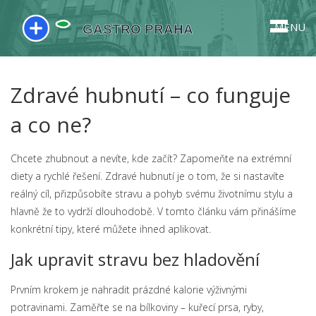
MENU
Zdravé hubnutí – co funguje
a co ne?
Chcete zhubnout a nevíte, kde začít? Zapomeňte na extrémní
diety a rychlé řešení. Zdravé hubnutí je o tom, že si nastavíte
reálný cíl, přizpůsobíte stravu a pohyb svému životnímu stylu a
hlavně že to vydrží dlouhodobě. V tomto článku vám přinášíme
konkrétní tipy, které můžete ihned aplikovat.
Jak upravit stravu bez hladovění
Prvním krokem je nahradit prázdné kalorie výživnými
potravinami. Zaměřte se na bílkoviny – kuřecí prsa, ryby,