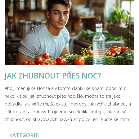
JAK ZHUBNOUT PŘES NOC?
Ahoj, jmenuji se Honza a v tomto článku se s vámi podělím o
několik tipů, jak zhubnout přes noc. No, možná to zní jako
pohádka, ale věřte mi, že existují metody, jak rychle zhubnout a
přitom zůstat zdravý. Projdeme si několik strategií, jak zdravě
zhubnout, od stravovacích návyků až po cvičení. Buďte se mnou
a třeba objevíte nový způsob, jak si udržet štíhlou linii.
KATEGORIE