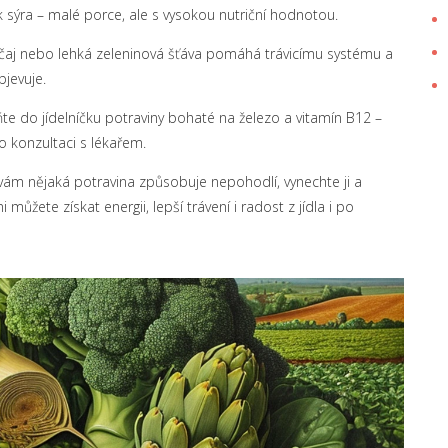
 sýra – malé porce, ale s vysokou nutriční hodnotou.
čaj nebo lehká zeleninová šťáva pomáhá trávicímu systému a
bjevuje.
te do jídelníčku potraviny bohaté na železo a vitamín B12 –
 konzultaci s lékařem.
d vám nějaká potravina způsobuje nepohodlí, vynechte ji a
žete získat energii, lepší trávení i radost z jídla i po