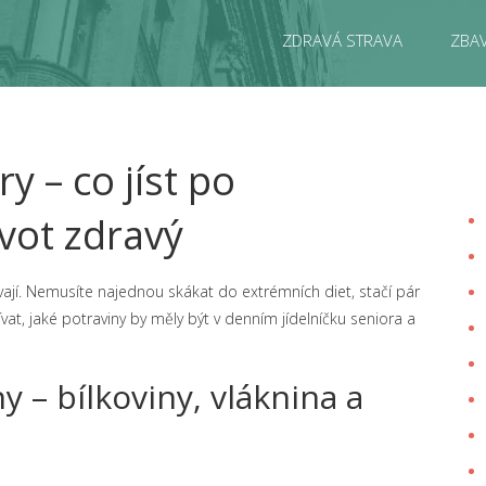
ZDRAVÁ STRAVA
ZBAV
y – co jíst po
ivot zdravý
ají. Nemusíte najednou skákat do extrémních diet, stačí pár
vat, jaké potraviny by měly být v denním jídelníčku seniora a
 – bílkoviny, vláknina a