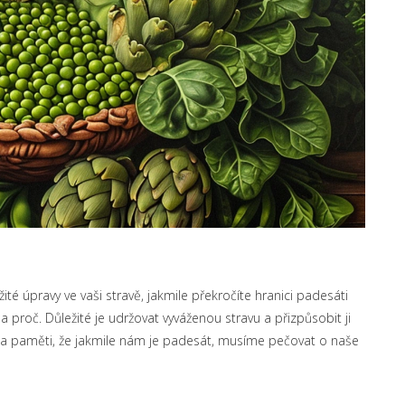
té úpravy ve vaši stravě, jakmile překročíte hranici padesáti
 proč. Důležité je udržovat vyváženou stravu a přizpůsobit ji
na paměti, že jakmile nám je padesát, musíme pečovat o naše