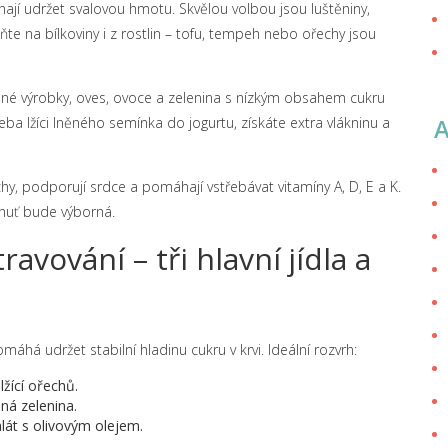
ají udržet svalovou hmotu. Skvělou volbou jsou luštěniny,
e na bílkoviny i z rostlin – tofu, tempeh nebo ořechy jsou
rnné výrobky, oves, ovoce a zelenina s nízkým obsahem cukru
 třeba lžíci lněného semínka do jogurtu, získáte extra vlákninu a
hy, podporují srdce a pomáhají vstřebávat vitamíny A, D, E a K.
chuť bude výborná.
avování – tři hlavní jídla a
áhá udržet stabilní hladinu cukru v krvi. Ideální rozvrh:
žící ořechů.
ná zelenina.
alát s olivovým olejem.