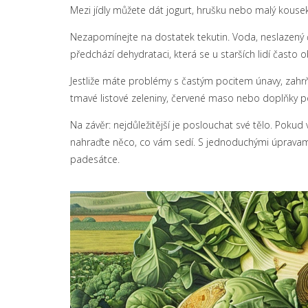
Mezi jídly můžete dát jogurt, hrušku nebo malý kousek
Nezapomínejte na dostatek tekutin. Voda, neslazený 
předchází dehydrataci, která se u starších lidí často o
Jestliže máte problémy s častým pocitem únavy, zahrň
tmavé listové zeleniny, červené maso nebo doplňky po
Na závěr: nejdůležitější je poslouchat své tělo. Poku
nahraďte něco, co vám sedí. S jednoduchými úpravami mů
padesátce.