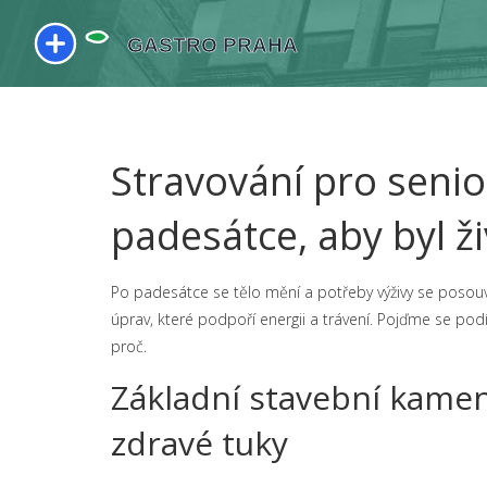
Stravování pro senior
padesátce, aby byl ž
Po padesátce se tělo mění a potřeby výživy se posouv
úprav, které podpoří energii a trávení. Pojďme se podí
proč.
Základní stavební kameny
zdravé tuky