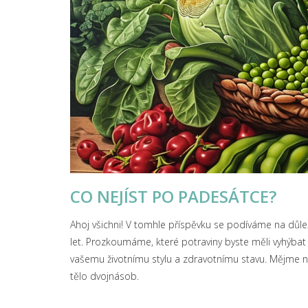
CO NEJÍST PO PADESÁTCE?
Ahoj všichni! V tomhle příspěvku se podíváme na důleži
let. Prozkoumáme, které potraviny byste měli vyhýbat a
vašemu životnímu stylu a zdravotnímu stavu. Mějme 
tělo dvojnásob.