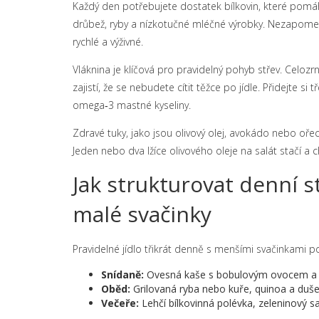
Každý den potřebujete dostatek bílkovin, které pomáh
drůbež, ryby a nízkotučné mléčné výrobky. Nezapomeňt
rychlé a výživné.
Vláknina je klíčová pro pravidelný pohyb střev. Celoz
zajistí, že se nebudete cítit těžce po jídle. Přidejte si
omega‑3 mastné kyseliny.
Zdravé tuky, jako jsou olivový olej, avokádo nebo ořec
Jeden nebo dva lžíce olivového oleje na salát stačí a 
Jak strukturovat denní str
malé svačinky
Pravidelné jídlo třikrát denně s menšími svačinkami pom
Snídaně:
Ovesná kaše s bobulovým ovocem a l
Oběd:
Grilovaná ryba nebo kuře, quinoa a duše
Večeře:
Lehčí bílkovinná polévka, zeleninový s