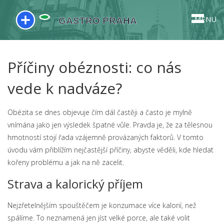
MENU
Příčiny obéznosti: co nás
vede k nadváze?
Obézita se dnes objevuje čím dál častěji a často je mylně
vnímána jako jen výsledek špatné vůle. Pravda je, že za tělesnou
hmotností stojí řada vzájemně provázaných faktorů. V tomto
úvodu vám přiblížím nejčastější příčiny, abyste věděli, kde hledat
kořeny problému a jak na ně zacelit.
Strava a kalorický příjem
Nejzřetelnějším spouštěčem je konzumace více kalorií, než
spálíme. To neznamená jen jíst velké porce, ale také volit