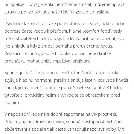
ho spaluje. I když genetiku nemůžeme změnit, můžeme upravit
stravu a pohyb tak, aby naše tělo fungovalo co nejlépe.
Psychické faktory hrají také podstatnou roli. Stres, úzkost nebo
deprese často vedou k přejídání, hlavně „comfort food“, tedy
těžce stravitelných a kalorických jídel. Naučit se rozpoznat, kdy
jíte z hladu a kdy z emocí, pomáhá přerušit tento cyklus.
Relaxační techniky, jako je hluboké dýchání nebo krátké
procházky, mohou snížit impulzivní přejídání.
Spánek je další často opomíjený faktor. Nedostatek spánku
zvyšuje hladinu hormonu ghrelin a snižuje leptin, což vede k větší
chuti k jídlu a menší kontrole porcí. Snažte se spát 7‑8 hodin,
vytvořte si pravidelný režim a vyhýbejte se obrazovkám před
spaním.
V neposlední řadě není dobré zapomínat na vliv prostředí.
Reklamy na nezdravé potraviny, snadná dostupnost rychlého
občerstvení a sociální tlak často usnadňují nezdravé volby. Mít