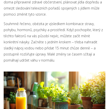
doma připravené zdravé občerstvení, plánovat jídla dopředu a
omezit sledování televizních pořadů spojených s jídlem může
pomoci změnit tyto vzorce.
Souhrnně řečeno, obézita je výsledkem kombinace stravy,
pohybu, hormonů, psychiky a prostředí. Když pochopíte, který z
těchto faktorů na vás působí nejvíc, můžete začít měnit
konkrétní návyky. Začněte s jedním krokem – třeba nahradit
sladký nápoj vodou nebo přidat 15 minut chůze denně – a
postupně rozšiřujte úpravy. Malé změny se časem sčítají a
pomáhají udržet váhu v normálu.