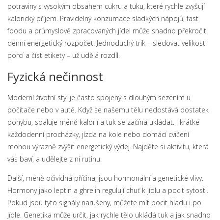
potraviny s vysokým obsahem cukru a tuku, které rychle zvyšují
kalorický příjem. Pravidelný konzumace sladkých nápojů, fast
foodu a průmyslově zpracovaných jídel může snadno překročit
denní energetický rozpočet. Jednoduchý trik – sledovat velikost
porcí a číst etikety – už udělá rozdíl.
Fyzická nečinnost
Moderní životní styl je často spojený s dlouhým sezením u
počítače nebo v autě. Když se našemu tělu nedostává dostatek
pohybu, spaluje méně kalorií a tuk se začíná ukládat. I krátké
každodenní procházky, jízda na kole nebo domácí cvičení
mohou výrazně zvýšit energetický výdej. Najděte si aktivitu, která
vás baví, a udělejte z ní rutinu.
Další, méně očividná příčina, jsou hormonální a genetické vlivy.
Hormony jako leptin a ghrelin regulují chuť k jídlu a pocit sytosti.
Pokud jsou tyto signály narušeny, můžete mít pocit hladu i po
jídle. Genetika může určit, jak rychle tělo ukládá tuk a jak snadno