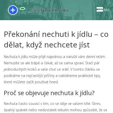
MENU
Překonání nechuti k jídlu – co
dělat, když nechcete jíst
Nechuta k jídlu může přijít najednou a narušit vám denní režim.
Nemusíte se ale trápit a čekat, až se sama spraví. Stačí pár
jednoduchých kroků a vaše chuť se vrátí. V tomto článku se
podíváme na nejčastější příčiny a nabídneme praktické tipy,
které můžete začít používat hned.
Proč se objevuje nechuta k jídlu?
Nechuta často souvisí s tím, co se děje ve vašem těle. Stres,
špatný spánek nebo nedostatek tekutin mohou způsobit, že se