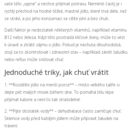
vaše tělo „vypne“ a nechce přijímat potravu. Neméně častý je i
rychlý přechod na hodně těžké, mastné jídlo, které trvá déle, než
se stráví, a po jeho konzumaci se cítíte plní a bez chuti.
Další faktor je nedostatek některých vitamínů, například vitamínu
B12 nebo železa. Když tělo postrádá klíčové živiny, může to vést
k únavě a ztrátě zájmu o jídlo. Pokud je nechuta dlouhodobá,
stojí za to zkontrolovat i zdravotní stav – například zánět žaludku
nebo reflux může snižovat chuť.
Jednoduché triky, jak chuť vrátit
1. **Rozdělte jídlo na menší porce** – místo velkého talíře si
dejte pět malých misek během dne. To pomáhá tělu lépe
přijímat kalorie a není to tak strašidelné.
2. **Pijte dostatek vody** – dehydratace často zamlčuje chuť.
Sklenice vody před každým jídlem může připravit žaludek na
trávení.