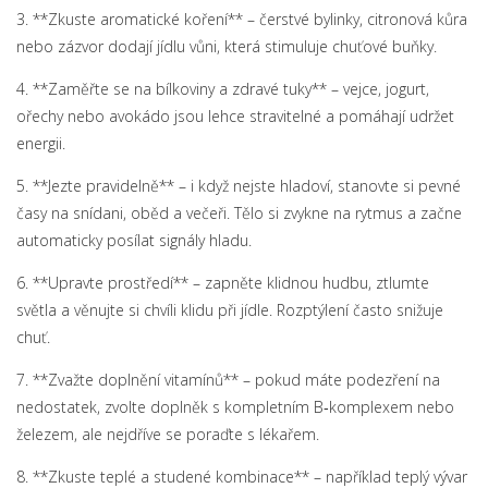
3. **Zkuste aromatické koření** – čerstvé bylinky, citronová kůra
nebo zázvor dodají jídlu vůni, která stimuluje chuťové buňky.
4. **Zaměřte se na bílkoviny a zdravé tuky** – vejce, jogurt,
ořechy nebo avokádo jsou lehce stravitelné a pomáhají udržet
energii.
5. **Jezte pravidelně** – i když nejste hladoví, stanovte si pevné
časy na snídani, oběd a večeři. Tělo si zvykne na rytmus a začne
automaticky posílat signály hladu.
6. **Upravte prostředí** – zapněte klidnou hudbu, ztlumte
světla a věnujte si chvíli klidu při jídle. Rozptýlení často snižuje
chuť.
7. **Zvažte doplnění vitamínů** – pokud máte podezření na
nedostatek, zvolte doplněk s kompletním B‑komplexem nebo
železem, ale nejdříve se poraďte s lékařem.
8. **Zkuste teplé a studené kombinace** – například teplý vývar