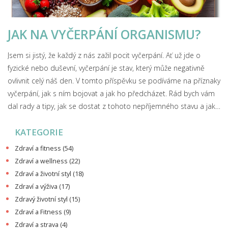
JAK NA VYČERPÁNÍ ORGANISMU?
Jsem si jistý, že každý z nás zažil pocit vyčerpání. Ať už jde o
fyzické nebo duševní, vyčerpání je stav, který může negativně
ovlivnit celý náš den. V tomto příspěvku se podíváme na příznaky
vyčerpání, jak s ním bojovat a jak ho předcházet. Rád bych vám
dal rady a tipy, jak se dostat z tohoto nepříjemného stavu a jak
si udržet vysokou úroveň energie.
KATEGORIE
Zdraví a fitness
(54)
Zdraví a wellness
(22)
Zdraví a životní styl
(18)
Zdraví a výživa
(17)
Zdravý životní styl
(15)
Zdraví a Fitness
(9)
Zdraví a strava
(4)