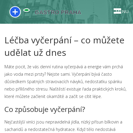
MENU
Léčba vyčerpání – co můžete
udělat už dnes
Máte pocit, že vás denní rutina vyčerpává a energie vám prchá
jako voda mezi prsty? Nejste sami. Vyčerpání bývá často
důsledkem špatných stravovacích návyků, nedostatku spánku
nebo přílišného stresu. Naštěstí existuje řada praktických kroků,
které můžete začlenit okamžitě a začít se cítit lépe.
Co způsobuje vyčerpání?
Nejčastější viníci jsou nepravidelná jídla, nízký přísun bílkovin a
sacharidů a nedostatečná hydratace. Když tělo nedostává