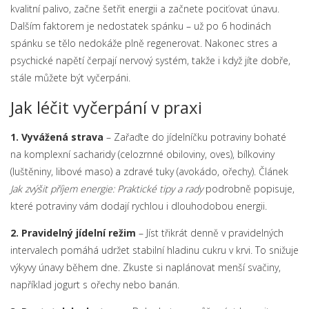
kvalitní palivo, začne šetřit energii a začnete pociťovat únavu.
Dalším faktorem je nedostatek spánku – už po 6 hodinách
spánku se tělo nedokáže plně regenerovat. Nakonec stres a
psychické napětí čerpají nervový systém, takže i když jíte dobře,
stále můžete být vyčerpáni.
Jak léčit vyčerpání v praxi
1. Vyvážená strava
– Zařaďte do jídelníčku potraviny bohaté
na komplexní sacharidy (celozrnné obiloviny, oves), bílkoviny
(luštěniny, libové maso) a zdravé tuky (avokádo, ořechy). Článek
Jak zvýšit příjem energie: Praktické tipy a rady
podrobně popisuje,
které potraviny vám dodají rychlou i dlouhodobou energii.
2. Pravidelný jídelní režim
– Jíst třikrát denně v pravidelných
intervalech pomáhá udržet stabilní hladinu cukru v krvi. To snižuje
výkyvy únavy během dne. Zkuste si naplánovat menší svačiny,
například jogurt s ořechy nebo banán.