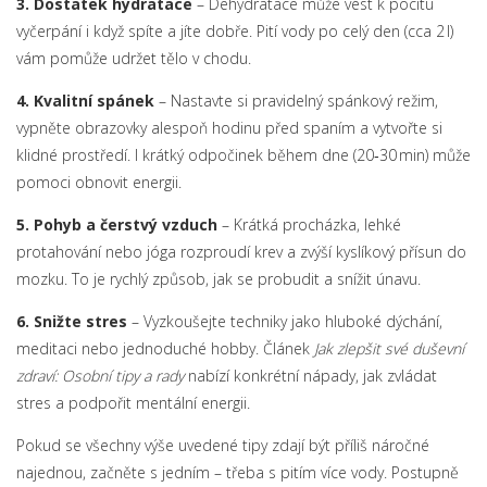
3. Dostatek hydratace
– Dehydratace může vést k pocitu
vyčerpání i když spíte a jíte dobře. Pití vody po celý den (cca 2 l)
vám pomůže udržet tělo v chodu.
4. Kvalitní spánek
– Nastavte si pravidelný spánkový režim,
vypněte obrazovky alespoň hodinu před spaním a vytvořte si
klidné prostředí. I krátký odpočinek během dne (20‑30 min) může
pomoci obnovit energii.
5. Pohyb a čerstvý vzduch
– Krátká procházka, lehké
protahování nebo jóga rozproudí krev a zvýší kyslíkový přísun do
mozku. To je rychlý způsob, jak se probudit a snížit únavu.
6. Snižte stres
– Vyzkoušejte techniky jako hluboké dýchání,
meditaci nebo jednoduché hobby. Článek
Jak zlepšit své duševní
zdraví: Osobní tipy a rady
nabízí konkrétní nápady, jak zvládat
stres a podpořit mentální energii.
Pokud se všechny výše uvedené tipy zdají být příliš náročné
najednou, začněte s jedním – třeba s pitím více vody. Postupně