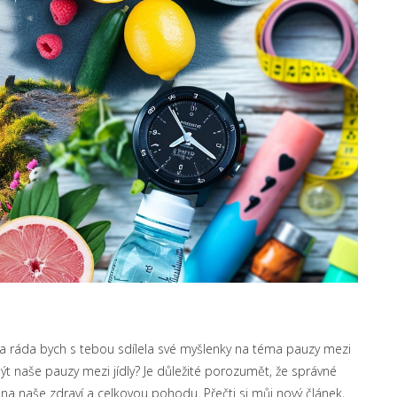
 a ráda bych s tebou sdílela své myšlenky na téma pauzy mezi
 být naše pauzy mezi jídly? Je důležité porozumět, že správné
v na naše zdraví a celkovou pohodu. Přečti si můj nový článek,