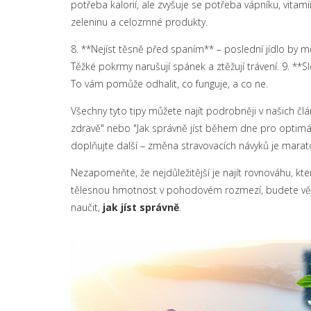
potřeba kalorií, ale zvyšuje se potřeba vápníku, vitamín
zeleninu a celozrnné produkty.
8. **Nejíst těsně před spaním** – poslední jídlo by mě
Těžké pokrmy narušují spánek a ztěžují trávení. 9. **Sl
To vám pomůže odhalit, co funguje, a co ne.
Všechny tyto tipy můžete najít podrobněji v našich článc
zdravě" nebo "Jak správně jíst během dne pro optimá
doplňujte další – změna stravovacích návyků je marato
Nezapomeňte, že nejdůležitější je najít rovnováhu, kte
tělesnou hmotnost v pohodovém rozmezí, budete vědět,
naučit,
jak jíst správně
.