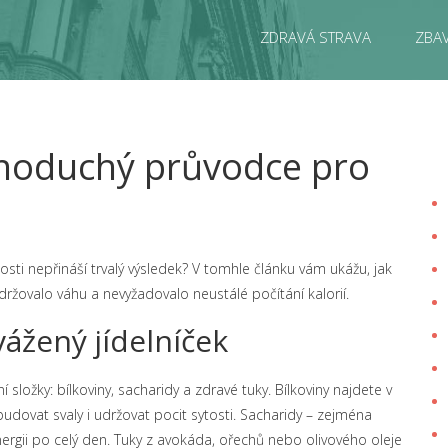
ZDRAVÁ STRAVA
ZBAV
ednoduchý průvodce pro
čnosti nepřináší trvalý výsledek? V tomhle článku vám ukážu, jak
udržovalo váhu a nevyžadovalo neustálé počítání kalorií.
vážený jídelníček
í složky: bílkoviny, sacharidy a zdravé tuky. Bílkoviny najdete v
udovat svaly i udržovat pocit sytosti. Sacharidy – zejména
rgii po celý den. Tuky z avokáda, ořechů nebo olivového oleje