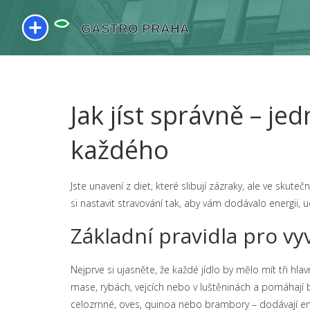
Jak jíst správně – j
každého
Jste unavení z diet, které slibují zázraky, ale ve skute
si nastavit stravování tak, aby vám dodávalo energii, 
Základní pravidla pro vy
Nejprve si ujasněte, že každé jídlo by mělo mít tři hlavn
mase, rybách, vejcích nebo v luštěninách a pomáhají b
celozrnné, oves, quinoa nebo brambory – dodávají ene