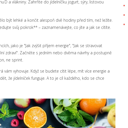
u D a vlákniny. Zahrňte do jídelníčku jogurt, sýry, listovou
lo být lehké a končit alespoň dvě hodiny před tím, než ležíte.
edujte svůj pokrok** – zaznamenávejte, co jíte a jak se cítíte.
ích, jako je "Jak zvýšit příjem energie", "Jak se stravovat
lní zdraví". Začněte s jedním nebo dvěma návrhy a postupně
n, ne sprint.
rá vám vyhovuje. Když se budete cítit lépe, mít více energie a
 že jídelníček funguje. A to je cíl každého, kdo se chce