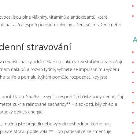
ce. Jsou plné vlákniny, vitamínů a antioxidantů, které
ít na talíři alespoň polovinu zeleniny – čerstvé, mražené nebo
odenní stravování
dva menší snacky udržují hladinu cukru v krvi stabilní a zabraňují
e seznam nákupů a rozvrh týdně, vyhnete se impulzivnímu výběru
ího talíře a pomalu žvýkání pomůže rozpoznat, kdy jste
ocit hladu. Snažte se vypít alespoň 1,5 l čisté vody denně, čaj
zte cukr a rafinované sacharidy** – sladkosti, bílý chléb a
 prudký pokles energie.
ost, možná jste přejedli nebo vybrali nevhodnou kombinaci.
*Upravte stravu podle věku** – po padesátce se zmenšuje