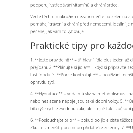
podporují vstřebávání vitamínů a chrání srdce.
Vedle těchto makroživin nezapomeňte na zeleninu a ovo
pomáhají trávení a chrání před nemocemi. Ideální je m
pečené, jak vám to vyhovuje.
Praktické tipy pro každ
1. **Jezte pravidelně** – tři hlavní jídla plus jeden až 
přejídání. 2. **Plánujte si jídla** – když si připravít
fast foodu. 3. **Porce kontrolujte** – používání menš
opravdu sytí.
4. **Hydratace** – voda má vliv na metabolismus i na p
nebo neslazené nápoje jsou také dobré volby. 5. **Ome
bílá rýže rychle zvednou cukr, ale stejně tak i způsobí
6. **Poslouchejte tělo** – pokud po jídle cítíte těžk
Zkuste zmenšit porci nebo přidat více zeleniny. 7. *