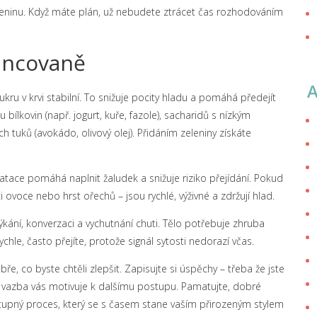
 zeleninu. Když máte plán, už nebudete ztrácet čas rozhodováním
lancovaně
cukru v krvi stabilní. To snižuje pocity hladu a pomáhá předejít
 bílkovin (např. jogurt, kuře, fazole), sacharidů s nízkým
 tuků (avokádo, olivový olej). Přidáním zeleniny získáte
dratace pomáhá naplnit žaludek a snižuje riziko přejídání. Pokud
i ovoce nebo hrst ořechů – jsou rychlé, výživné a zdržují hlad.
výkání, konverzaci a vychutnání chuti. Tělo potřebuje zhruba
ychle, často přejíte, protože signál sytosti nedorazí včas.
e, co byste chtěli zlepšit. Zapisujte si úspěchy – třeba že jste
tná vazba vás motivuje k dalšímu postupu. Pamatujte, dobré
tupný proces, který se s časem stane vaším přirozeným stylem