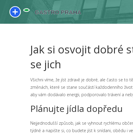
Jak si osvojit dobré 
se jich
Všichni víme, že jíst zdravě je dobré, ale často se to t
změnách, které se stane součástí každodenního života.
aby vám dodávalo energii, podporovalo trávení a ne
Plánujte jídla dopředu
Nejjednodušší způsob, jak se vyhnout rychlému občerst
týdně a napište si, co budete jíst k snídani, obědu i 