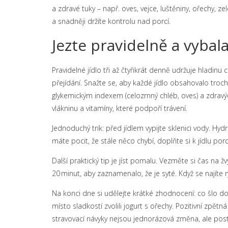
a zdravé tuky – např. oves, vejce, luštěniny, ořechy,
a snadněji držíte kontrolu nad porcí.
Jezte pravidelně a vyba
Pravidelné jídlo tři až čtyřikrát denně udržuje hladinu 
přejídání. Snažte se, aby každé jídlo obsahovalo trochu
glykemickým indexem (celozrnný chléb, oves) a zdravých
vlákninu a vitamíny, které podpoří trávení.
Jednoduchý trik: před jídlem vypijte sklenici vody. Hy
máte pocit, že stále něco chybí, doplňte si k jídlu porc
Další praktický tip je jíst pomalu. Vezměte si čas na ž
20 minut, aby zaznamenalo, že je syté. Když se najíte r
Na konci dne si udělejte krátké zhodnocení: co šlo dobř
místo sladkostí zvolili jogurt s ořechy. Pozitivní zpě
stravovací návyky nejsou jednorázová změna, ale pos