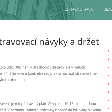
ZDRAVÁ STRAVA
ZBAV
stravovací návyky a držet
ěžko udrží. Klíč není v drastických dietách, ale v malých
 Přinášíme vám konkrétní rady, jak si nastavit stravování tak,
bylo to břemeno.
vení, je mít připravený plán. Věnujte si 10‑15 minut jednou
večeři. V seznamu zahrňte potraviny bohaté na bílkoviny, vlákninu