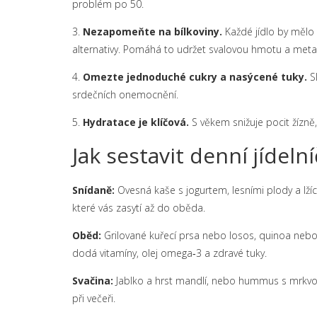
problém po 50.
3.
Nezapomeňte na bílkoviny.
Každé jídlo by mělo o
alternativy. Pomáhá to udržet svalovou hmotu a met
4.
Omezte jednoduché cukry a nasýcené tuky.
Sl
srdečních onemocnění.
5.
Hydratace je klíčová.
S věkem snižuje pocit žízně,
Jak sestavit denní jídeln
Snídaně:
Ovesná kaše s jogurtem, lesními plody a lžící
které vás zasytí až do oběda.
Oběd:
Grilované kuřecí prsa nebo losos, quinoa nebo c
dodá vitamíny, olej omega‑3 a zdravé tuky.
Svačina:
Jablko a hrst mandlí, nebo hummus s mrkvový
při večeři.