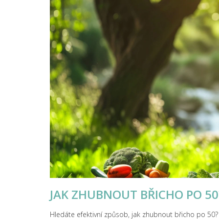
JAK ZHUBNOUT BŘICHO PO 50
Hledáte efektivní způsob, jak zhubnout břicho po 50? J