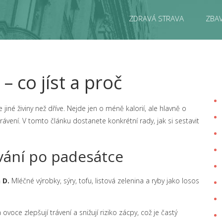
ZDRAVÁ STRAVA
ZBAV
– co jíst a proč
né živiny než dříve. Nejde jen o méně kalorií, ale hlavně o
 trávení. V tomto článku dostanete konkrétní rady, jak si sestavit
ování po padesátce
 D.
Mléčné výrobky, sýry, tofu, listová zelenina a ryby jako losos
 ovoce zlepšují trávení a snižují riziko zácpy, což je častý