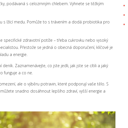
očky, podávaná s celozrnným chlebem. Vyhnete se těžkým
u s lžící medu. Pomůže to s trávením a dodá probiotika pro
 specifické zdravotní potíže – třeba cukrovku nebo vysoký
pecialistou. Přestože se jedná o obecná doporučení, klíčové je
ladu a energie.
eník. Zaznamenávejte, co jste jedli, jak jste se cítili a jaký
o funguje a co ne.
mezení, ale o výběru potravin, které podporují vaše tělo. S
 můžete snadno dosáhnout lepšího zdraví, vyšší energie a