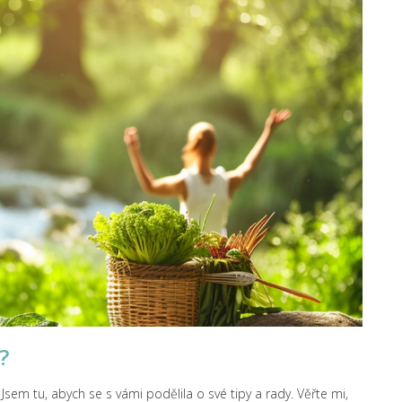
?
sem tu, abych se s vámi podělila o své tipy a rady. Věřte mi,