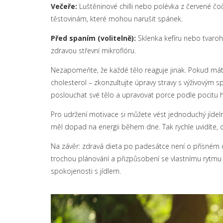
Večeře:
Luštěninové chilli nebo polévka z červené č
těstovinám, které mohou narušit spánek.
Před spaním (volitelně):
Sklenka kefíru nebo tvaroh
zdravou střevní mikroflóru.
Nezapomeňte, že každé tělo reaguje jinak. Pokud máte
cholesterol – zkonzultujte úpravy stravy s výživovým s
poslouchat své tělo a upravovat porce podle pocitu h
Pro udržení motivace si můžete vést jednoduchý jídelní d
měl dopad na energii během dne. Tak rychle uvidíte, c
Na závěr: zdravá dieta po padesátce není o přísném o
trochou plánování a přizpůsobení se vlastnímu rytmu
spokojenosti s jídlem.