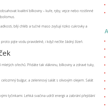
bsahovat kvalitní bílkoviny – kuře, ryby, vejce nebo rostlinné
abolismus.
adkosti, bílý chléb a tučné maso zvyšují riziko cukrovky a
 proto pijte vodu pravidelně, i když nečíte žádný žízeň.
íček
 mletých ořechů. Přidáte tak vlákninu, bílkoviny a zdravé tuky,
elozrnný bulgur, a zeleninový salát s olivovým olejem. Salát
mi tyčinkami. Lehká svačina udrží energii a zabrání přejídání