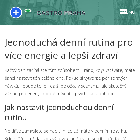
MENU
Jednoduchá denní rutina pro
více energie a lepší zdraví
Každý den začíná stejným způsobem – ráno, když vstáváte, máte
šanci nastavit tón celého dne. Pokud si vytvoříte pár zdravých
návyků, nebude to jen další položka v seznamu, ale skutečný
základ pro energii, dobré trávení a psychickou pohodu.
Jak nastavit jednoduchou denní
rutinu
Nejdříve zamyslete se nad tím, co už máte v denním rozvrhu.
Kde můžete přidat zdravý prvek, aniž byste se cítili přetížení?