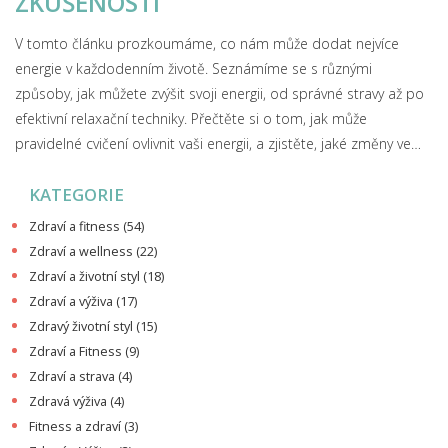
ZKUŠENOSTI
V tomto článku prozkoumáme, co nám může dodat nejvíce
energie v každodenním životě. Seznámíme se s různými
způsoby, jak můžete zvýšit svoji energii, od správné stravy až po
efektivní relaxační techniky. Přečtěte si o tom, jak může
pravidelné cvičení ovlivnit vaši energii, a zjistěte, jaké změny ve
svém jídelníčku byste měli zvážit, aby vaše tělo získávalo
KATEGORIE
potřebné živiny. Objevte výhody dostatečného spánku a získejte
praktické tipy, jak zlepšit kvalitu svého odpočinku. Závěrem se
Zdraví a fitness
(54)
podíváme na to, jak můžete posílit svou mentální energii pomocí
Zdraví a wellness
(22)
meditace a mindfulness.
Zdraví a životní styl
(18)
Zdraví a výživa
(17)
Zdravý životní styl
(15)
Zdraví a Fitness
(9)
Zdraví a strava
(4)
Zdravá výživa
(4)
Fitness a zdraví
(3)