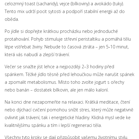
celozrnný toast (sacharidy), vejce (bílkoviny) a avokádo (tuky).
Tento mix udrží pocit sytosti a podpoří stabilní energii až do
oběda.
Po jídle si dopřejte krátkou procházku nebo jednoduché
protahování. Pohyb stimuluje střevní peristaltiku a pomáhá tělu
lépe vstřebat živiny. Nebude to časová ztráta – jen 5‑10 minut,
která vás nabudí a zlepší trávení.
Večer se snažte jíst lehce a nejpozději 2–3 hodiny před
spánkem. Těžké jídlo těsně před lehoučkou může narušit spánek
a zpomalit metabolismus. Místo toho zvolte jogurt s ořechy
nebo banán – dostatek bílkovin, ale jen málo kalorií.
Na konci dne nezapomeňte na relaxaci. Krátká meditace, čtení
nebo dýchací cvičení pomohou snížit stres, který může negativně
ovlivnit jak trávení, tak i energetické hladiny. Klidná mysl vede ke
kvalitnějšímu spánku a tím i lepší regeneraci těla.
Všechny tyto kroky se dají přizpůsobit vašemu životnímu stylu.