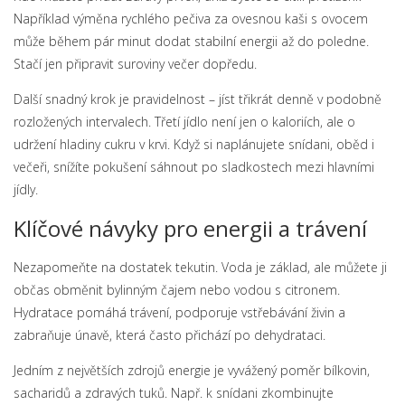
Například výměna rychlého pečiva za ovesnou kaši s ovocem
může během pár minut dodat stabilní energii až do poledne.
Stačí jen připravit suroviny večer dopředu.
Další snadný krok je pravidelnost – jíst třikrát denně v podobně
rozložených intervalech. Třetí jídlo není jen o kaloriích, ale o
udržení hladiny cukru v krvi. Když si naplánujete snídani, oběd i
večeři, snížíte pokušení sáhnout po sladkostech mezi hlavními
jídly.
Klíčové návyky pro energii a trávení
Nezapomeňte na dostatek tekutin. Voda je základ, ale můžete ji
občas obměnit bylinným čajem nebo vodou s citronem.
Hydratace pomáhá trávení, podporuje vstřebávání živin a
zabraňuje únavě, která často přichází po dehydrataci.
Jedním z největších zdrojů energie je vyvážený poměr bílkovin,
sacharidů a zdravých tuků. Např. k snídani zkombinujte