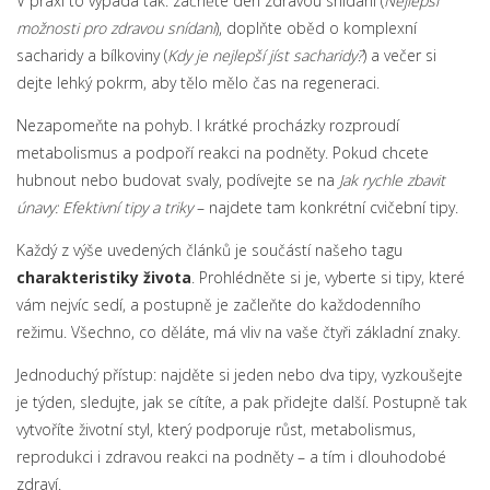
V praxi to vypadá tak: začněte den zdravou snídaní (
Nejlepší
možnosti pro zdravou snídani
), doplňte oběd o komplexní
sacharidy a bílkoviny (
Kdy je nejlepší jíst sacharidy?
) a večer si
dejte lehký pokrm, aby tělo mělo čas na regeneraci.
Nezapomeňte na pohyb. I krátké procházky rozproudí
metabolismus a podpoří reakci na podněty. Pokud chcete
hubnout nebo budovat svaly, podívejte se na
Jak rychle zbavit
únavy: Efektivní tipy a triky
– najdete tam konkrétní cvičební tipy.
Každý z výše uvedených článků je součástí našeho tagu
charakteristiky života
. Prohlédněte si je, vyberte si tipy, které
vám nejvíc sedí, a postupně je začleňte do každodenního
režimu. Všechno, co děláte, má vliv na vaše čtyři základní znaky.
Jednoduchý přístup: najděte si jeden nebo dva tipy, vyzkoušejte
je týden, sledujte, jak se cítíte, a pak přidejte další. Postupně tak
vytvoříte životní styl, který podporuje růst, metabolismus,
reprodukci i zdravou reakci na podněty – a tím i dlouhodobé
zdraví.