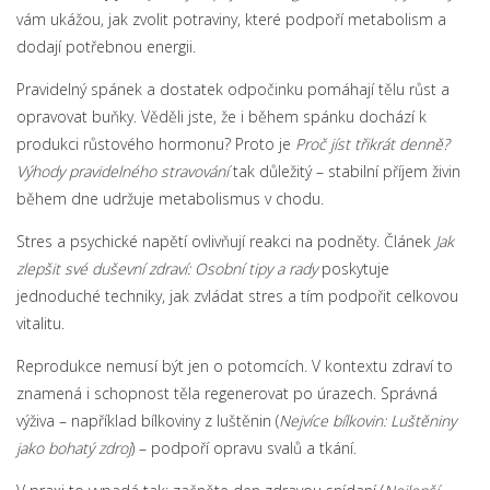
vám ukážou, jak zvolit potraviny, které podpoří metabolism a
dodají potřebnou energii.
Pravidelný spánek a dostatek odpočinku pomáhají tělu růst a
opravovat buňky. Věděli jste, že i během spánku dochází k
produkci růstového hormonu? Proto je
Proč jíst třikrát denně?
Výhody pravidelného stravování
tak důležitý – stabilní příjem živin
během dne udržuje metabolismus v chodu.
Stres a psychické napětí ovlivňují reakci na podněty. Článek
Jak
zlepšit své duševní zdraví: Osobní tipy a rady
poskytuje
jednoduché techniky, jak zvládat stres a tím podpořit celkovou
vitalitu.
Reprodukce nemusí být jen o potomcích. V kontextu zdraví to
znamená i schopnost těla regenerovat po úrazech. Správná
výživa – například bílkoviny z luštěnin (
Nejvíce bílkovin: Luštěniny
jako bohatý zdroj
) – podpoří opravu svalů a tkání.