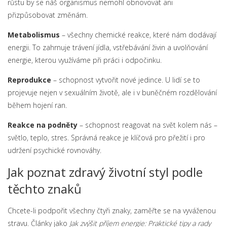
růstu by se náš organismus nemohl obnovovat ani
přizpůsobovat změnám.
Metabolismus
– všechny chemické reakce, které nám dodávají
energii. To zahrnuje trávení jídla, vstřebávání živin a uvolňování
energie, kterou využíváme při práci i odpočinku.
Reprodukce
– schopnost vytvořit nové jedince. U lidí se to
projevuje nejen v sexuálním životě, ale i v buněčném rozdělování
během hojení ran.
Reakce na podněty
– schopnost reagovat na svět kolem nás –
světlo, teplo, stres. Správná reakce je klíčová pro přežití i pro
udržení psychické rovnováhy.
Jak poznat zdravý životní styl podle
těchto znaků
Chcete-li podpořit všechny čtyři znaky, zaměřte se na vyváženou
stravu. Články jako
Jak zvýšit příjem energie: Praktické tipy a rady