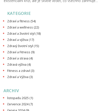
existenciální krizi, ale je skvělé vědět, co všechno zahrnuje
koncept života. Pojďme se tedy společně ponořit do této
KATEGORIE
fascinující oblasti a prozkoumat různé projevy života.
Zdraví a fitness
(54)
Zdraví a wellness
(22)
Zdraví a životní styl
(18)
Zdraví a výživa
(17)
Zdravý životní styl
(15)
Zdraví a Fitness
(9)
Zdraví a strava
(4)
Zdravá výživa
(4)
Fitness a zdraví
(3)
Zdraví a Výživa
(3)
ARCHIV
listopadu 2025
(1)
července 2024
(7)
června 2024
(9)