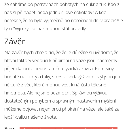
že saháme po potravinách bohatých na cukr a tuk. Kdo z
nás si při napětí nedá jednu či dvě čokolády? A kdo
neřekne, že to bylo výjimečně po náročném dni v práci? Ale
tyto "výjimky" se pak mohou stát pravidly.
Závěr
Na závěr bych chtěla říci, že že je důležité si uvědomit, že
hlavní faktory vedoucí k přibírání na váze jsou nadměrný
příjem kalorií a nedostatečná fyzická aktivita. Potraviny
bohaté na cukry a tuky, stres a sedavý životní styl jsou jen
některé z věcí, které mohou vést k nárůstu tělesné
hmotnosti. Ale nejsme bezmocní. Správnou výživou,
dostatečným pohybem a správným nastavením myšlení
můžeme bojovat nejen proti přibírání na váze, ale také za
lepší kvalitu našeho života.