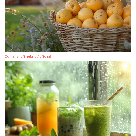
Co nejíst při hubnutí břicha?