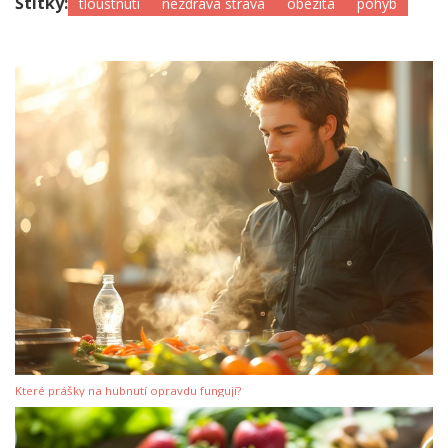
Štítky:
tloustnutí
nezdravá strava
obezita
pohyb
Které prášky na hubnutí opravdu fungují?