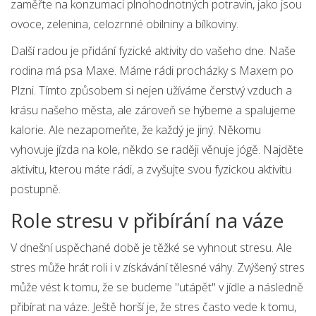
zaměřte na konzumaci plnohodnotných potravin, jako jsou
ovoce, zelenina, celozrnné obilniny a bílkoviny.
Další radou je přidání fyzické aktivity do vašeho dne. Naše
rodina má psa Maxe. Máme rádi procházky s Maxem po
Plzni. Tímto způsobem si nejen užíváme čerstvý vzduch a
krásu našeho města, ale zároveň se hýbeme a spalujeme
kalorie. Ale nezapomeňte, že každý je jiný. Někomu
vyhovuje jízda na kole, někdo se raději věnuje jógě. Najděte
aktivitu, kterou máte rádi, a zvyšujte svou fyzickou aktivitu
postupně.
Role stresu v přibírání na váze
V dnešní uspěchané době je těžké se vyhnout stresu. Ale
stres může hrát roli i v získávání tělesné váhy. Zvýšený stres
může vést k tomu, že se budeme "utápět" v jídle a následně
přibírat na váze. Ještě horší je, že stres často vede k tomu,