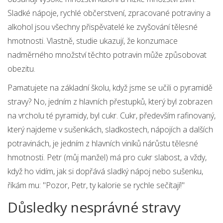
Sladké nápoje, rychlé občerstvení, zpracované potraviny a
alkohol jsou všechny přispěvatelé ke zvyšování tělesné
hmotnosti. Vlastně, studie ukazují, že konzumace
nadměrného množství těchto potravin může způsobovat
obezitu.
Pamatujete na základní školu, když jsme se učili o pyramidě
stravy? No, jedním z hlavních přestupků, který byl zobrazen
na vrcholu té pyramidy, byl cukr. Cukr, především rafinovaný,
který najdeme v sušenkách, sladkostech, nápojích a dalších
potravinách, je jedním z hlavních viníků nárůstu tělesné
hmotnosti. Petr (můj manžel) má pro cukr slabost, a vždy,
když ho vidím, jak si dopřává sladký nápoj nebo sušenku,
říkám mu: "Pozor, Petr, ty kalorie se rychle sečítají!"
Důsledky nesprávné stravy