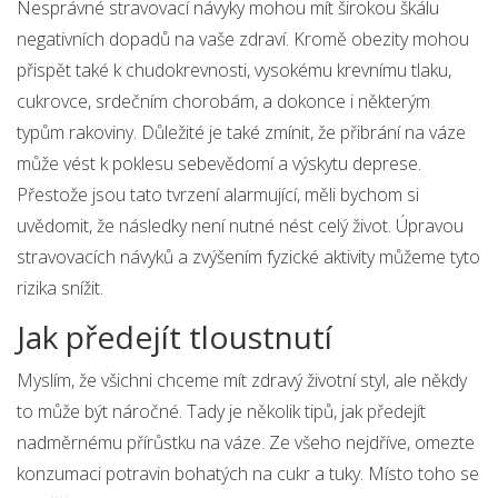
Nesprávné stravovací návyky mohou mít širokou škálu
negativních dopadů na vaše zdraví. Kromě obezity mohou
přispět také k chudokrevnosti, vysokému krevnímu tlaku,
cukrovce, srdečním chorobám, a dokonce i některým
typům rakoviny. Důležité je také zmínit, že přibrání na váze
může vést k poklesu sebevědomí a výskytu deprese.
Přestože jsou tato tvrzení alarmující, měli bychom si
uvědomit, že následky není nutné nést celý život. Úpravou
stravovacích návyků a zvýšením fyzické aktivity můžeme tyto
rizika snížit.
Jak předejít tloustnutí
Myslím, že všichni chceme mít zdravý životní styl, ale někdy
to může být náročné. Tady je několik tipů, jak předejít
nadměrnému přírůstku na váze. Ze všeho nejdříve, omezte
konzumaci potravin bohatých na cukr a tuky. Místo toho se