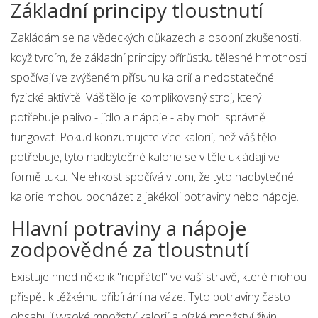
Základní principy tloustnutí
Zakládám se na vědeckých důkazech a osobní zkušenosti,
když tvrdím, že základní principy přírůstku tělesné hmotnosti
spočívají ve zvýšeném přísunu kalorií a nedostatečné
fyzické aktivitě. Váš tělo je komplikovaný stroj, který
potřebuje palivo - jídlo a nápoje - aby mohl správně
fungovat. Pokud konzumujete více kalorií, než váš tělo
potřebuje, tyto nadbytečné kalorie se v těle ukládají ve
formě tuku. Nelehkost spočívá v tom, že tyto nadbytečné
kalorie mohou pocházet z jakékoli potraviny nebo nápoje.
Hlavní potraviny a nápoje
zodpovědné za tloustnutí
Existuje hned několik "nepřátel" ve vaší stravě, které mohou
přispět k těžkému přibírání na váze. Tyto potraviny často
obsahují vysoké množství kalorií a nízké množství živin.