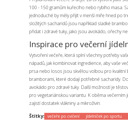
100 - 150 gramům kuřecího nebo rybího masa. Sac
jednoduché by měly přijít v menší míře hned po tr
složitých sacharidů jsou například sladké bram
přidat i zdravé tuky, jako jsou avokádo, ořechy 
Inspirace pro večerní jídel
Vytvoření večeře, která splní všechny potřeby vaše
nápadů, jak kombinovat ingredience, aby vaše veče
prsa nebo losos jsou skvělou volbou pro kvalitní 
bramborami, které dodají potřebné sacharidy. Do
avokádo pro zdravé tuky. Další možností je těst
pro vegetariánskou variantu. K oběma večerním jí
zajistí dostatek vlákniny a mikroživin.
Štítky:
večeře po cvičení
jídelníček po sportu