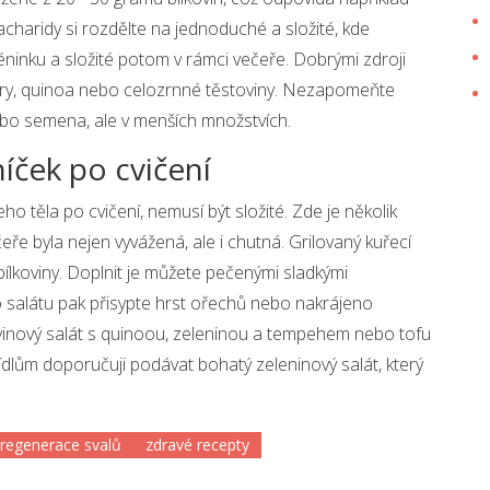
haridy si rozdělte na jednoduché a složité, kde
éninku a složité potom v rámci večeře. Dobrými zdroji
bory, quinoa nebo celozrnné těstoviny. Nezapomeňte
nebo semena, ale v menších množstvích.
níček po cvičení
ho těla po cvičení, nemusí být složité. Zde je několik
ře byla nejen vyvážená, ale i chutná. Grilovaný kuřecí
bílkoviny. Doplnit je můžete pečenými sladkými
 salátu pak přisypte hrst ořechů nebo nakrájeno
ovinový salát s quinoou, zeleninou a tempehem nebo tofu
dlům doporučuji podávat bohatý zeleninový salát, který
regenerace svalů
zdravé recepty