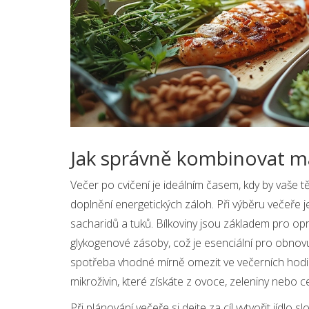
Jak správně kombinovat ma
Večer po cvičení je ideálním časem, kdy by vaše t
doplnění energetických záloh. Při výběru večeře j
sacharidů a tuků. Bílkoviny jsou základem pro op
glykogenové zásoby, což je esenciální pro obnovu 
spotřeba vhodné mírně omezit ve večerních hodiná
mikroživin, které získáte z ovoce, zeleniny nebo 
Při plánování večeře si dejte za cíl vytvořit jídlo