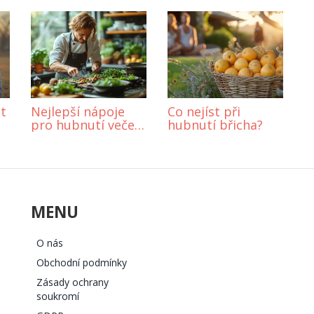
it
Nejlepší nápoje
Co nejíst při
pro hubnutí večer:
hubnutí břicha?
Co pít před
spaním?
MENU
O nás
Obchodní podmínky
Zásady ochrany
soukromí