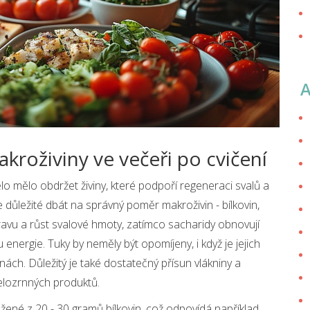
kroživiny ve večeři po cvičení
ělo mělo obdržet živiny, které podpoří regeneraci svalů a
e důležité dbát na správný poměr makroživin - bílkovin,
ravu a růst svalové hmoty, zatímco sacharidy obnovují
energie. Tuky by neměly být opomíjeny, i když je jejich
ch. Důležitý je také dostatečný přísun vlákniny a
celozrnných produktů.
 složené z 20 - 30 gramů bílkovin, což odpovídá například