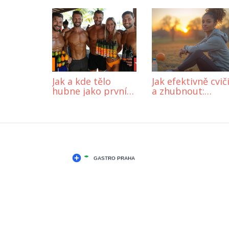
Jak a kde tělo
Jak efektivně cvič
hubne jako první?
a zhubnout:
Průvodce úbytkem
Kompletní
hmotnosti
průvodce