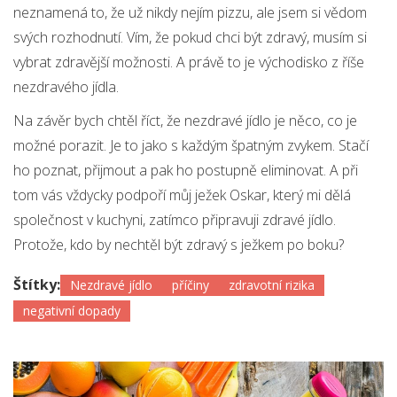
neznamená to, že už nikdy nejím pizzu, ale jsem si vědom
svých rozhodnutí. Vím, že pokud chci být zdravý, musím si
vybrat zdravější možnosti. A právě to je východisko z říše
nezdravého jídla.
Na závěr bych chtěl říct, že nezdravé jídlo je něco, co je
možné porazit. Je to jako s každým špatným zvykem. Stačí
ho poznat, přijmout a pak ho postupně eliminovat. A při
tom vás vždycky podpoří můj ježek Oskar, který mi dělá
společnost v kuchyni, zatímco připravuji zdravé jídlo.
Protože, kdo by nechtěl být zdravý s ježkem po boku?
Štítky:
Nezdravé jídlo
příčiny
zdravotní rizika
negativní dopady