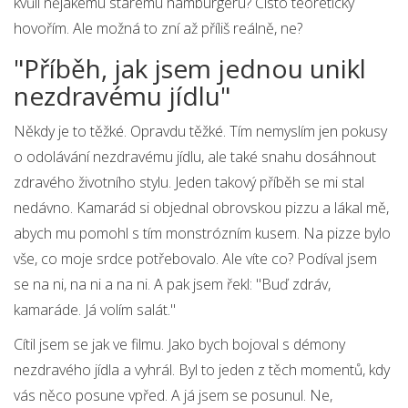
kvůli nějakému starému hamburgeru? Čisto teoreticky
hovořím. Ale možná to zní až příliš reálně, ne?
"Příběh, jak jsem jednou unikl
nezdravému jídlu"
Někdy je to těžké. Opravdu těžké. Tím nemyslím jen pokusy
o odolávání nezdravému jídlu, ale také snahu dosáhnout
zdravého životního stylu. Jeden takový příběh se mi stal
nedávno. Kamarád si objednal obrovskou pizzu a lákal mě,
abych mu pomohl s tím monstrózním kusem. Na pizze bylo
vše, co moje srdce potřebovalo. Ale víte co? Podíval jsem
se na ni, na ni a na ni. A pak jsem řekl: ''Buď zdráv,
kamaráde. Já volím salát.''
Cítil jsem se jak ve filmu. Jako bych bojoval s démony
nezdravého jídla a vyhrál. Byl to jeden z těch momentů, kdy
vás něco posune vpřed. A já jsem se posunul. Ne,