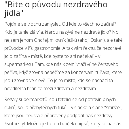
"Bite o původu nezdravého
jídla"
Pojďme se trochu zamyslet. Od kde to všechno začíná?
Kdo je tahle zlá víla, kterou nazýváme nezdravé jídlo? No,
nejsem jenom Ondřej, milovník ježků (ahoj, Oskar!), ale také
průvodce v říši gastronomie. A tak vám řeknu, že nezdravé
jídlo začíná v místě, kde byste to ani nečekali – v
supermarketu. Tam, kde nás k zemi vráží vůně čerstvého
pečiva, když zrovna neběžíme za konzervami tuňáka, které
jsou zrovna ve slevě. To je to místo, kde se nachází ta
neviditelná hranice mezi zdravím a nezdravím.
Regály supermarketů jsou tetelící se od potravin plných
cukrů, soli a přebytečných tuků. Ty sladké a slané ''smrště'',
které jsou neustále připraveny podpořit náš nezdravý
životní styl. Možná je to ten balíček chipsů, který se na nás