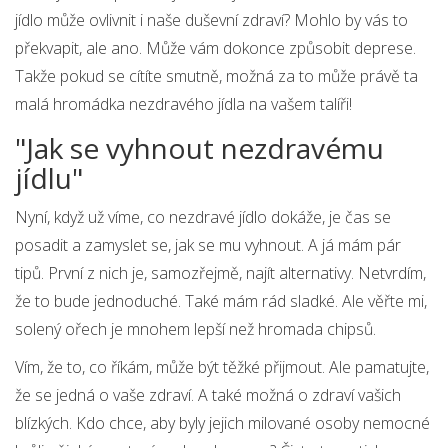
jídlo může ovlivnit i naše duševní zdraví? Mohlo by vás to
překvapit, ale ano. Může vám dokonce způsobit deprese.
Takže pokud se cítíte smutně, možná za to může právě ta
malá hromádka nezdravého jídla na vašem talíři!
"Jak se vyhnout nezdravému
jídlu"
Nyní, když už víme, co nezdravé jídlo dokáže, je čas se
posadit a zamyslet se, jak se mu vyhnout. A já mám pár
tipů. První z nich je, samozřejmě, najít alternativy. Netvrdím,
že to bude jednoduché. Také mám rád sladké. Ale věřte mi,
solený ořech je mnohem lepší než hromada chipsů.
Vím, že to, co říkám, může být těžké přijmout. Ale pamatujte,
že se jedná o vaše zdraví. A také možná o zdraví vašich
blízkých. Kdo chce, aby byly jejich milované osoby nemocné