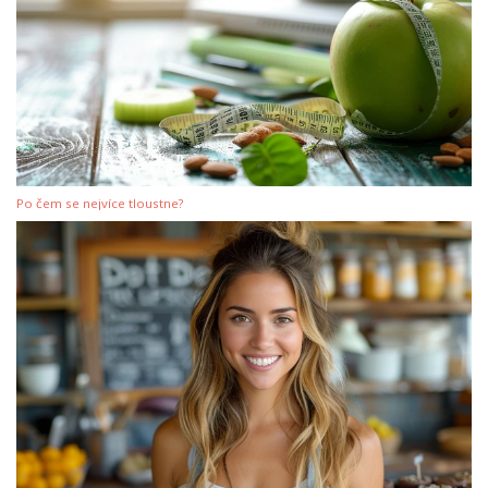
Po čem se nejvíce tloustne?