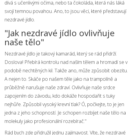
dívá s učenlivými očima, nebo ta čokoláda, která nás láká
svojí temnou povahou. Ano, to jsou věci, které představují
nezdravé jídlo.
"Jak nezdravé jídlo ovlivňuje
naše tělo"
Nezdravé jídlo je takový kamarád, který se rád přidrží.
Doslova! Přebírá kontrolu nad naším tělem a hromadí se v
podobě nechtěných kil. Takže ano, může způsobit obezitu.
A nejen to. Skáče po našem těle jako na trampolíně a
průběžně narušuje naše zdraví. Ovlivňuje naše srdce
zapojením do závodu, kdo dokáže hospodařit s tuky
nejhůře. Způsobil vysoký krevní tlak? Ó, počkejte, to je jen
jedna z jeho schopností. Je schopen rozbíjet naše tělo na
molekuly jako profesionální rozebírač."
Rád bych zde přidružil jednu zajímavost. Víte, že nezdravé