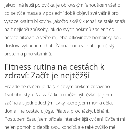
Jakub, má lepší polovička, je obrovským fanouškem všeho,
co se týče masa a v poslední době objevil své vášně pro
vysoce kvalitní bílkoviny. Jakožto skvělý kuchař se stále snaží
najít nejlepší způsoby, jak do svých pokrmů začlenit co
nejvíce bílkovin. A věřte mi, jeho bílkovinové bombičky jsou
doslova výbuchem chutí! Žádná nuda v chuti - jen čistý
protein a plno vitamínů.
Fitness rutina na cestách k
zdraví: Začít je nejtěžší
Pravidelné cvičení je další klíčovým prvkem zdravého
životního stylu. Na začátku to může být těžké. Já jsem
začínala s jednoduchými cviky, které jsem mohla dělat
doma i na cestách. Jóga, Pilates, procházky, běhání...
Postupem času jsem přidala intenzivnější cvičení. Cvičení mi
nejen pomohlo zlepšit svou kondici, ale také zvýšilo mé