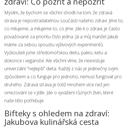
zdraví: Co pozřít a nepozřít
Myslím, že bychom se všichni shodli na tom, že zdravá
strava je nepostradatelnou součástí našeho zdraví. Jíme to,
co milujeme, a milujeme to, co jíme. Jde-li o zdraví, je často
považované za prioritu číslo jedna. Já a můj manžel Jakub
máme za sebou spoustu výživových experimentů.
Vyzkoušeli jsme středomořskou dietu, paleo, ketu a
dokonce i veganství. Ale všichni víme, že neexistuje
univerzální "nejlepší" dieta. Každý z nás je jedinečný svým
způsobem a co funguje pro jednoho, nemusí fungovat pro
druhého. Zdravá strava je totiž mnohem více než jen
omezování se v jídle. Jde o vyvážení různých živin, které
naše tělo potřebuje.
Bifteky s ohledem na zdraví:
Jakubova kulinářská cesta