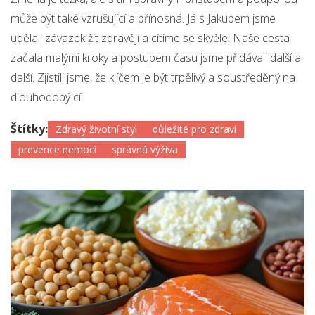
může být také vzrušující a přínosná. Já s Jakubem jsme
udělali závazek žít zdravěji a cítíme se skvěle. Naše cesta
začala malými kroky a postupem času jsme přidávali další a
další. Zjistili jsme, že klíčem je být trpělivý a soustředěný na
dlouhodobý cíl.
Štítky:
Zdravý životní styl
důležité pro zdraví
prevence nemocí
správná výživa