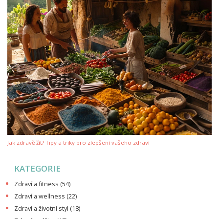
Jak zdravě žít? Tipy a triky pro zlepšení vašeho zdraví
KATEGORIE
Zdraví a fitness
(54)
Zdraví a wellness
(22)
Zdraví a životní styl
(18)