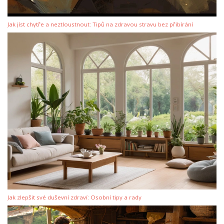
Jak jíst chytře a neztloustnout: Tipů na zdravou stravu bez přibírání
Jak zlepšit své duševní zdraví: Osobní tipy a rady