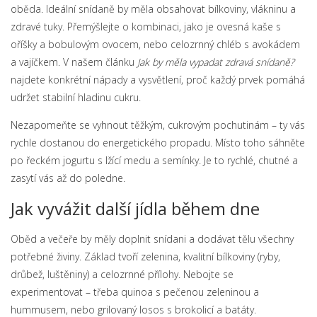
oběda. Ideální snídaně by měla obsahovat bílkoviny, vlákninu a
zdravé tuky. Přemýšlejte o kombinaci, jako je ovesná kaše s
oříšky a bobulovým ovocem, nebo celozrnný chléb s avokádem
a vajíčkem. V našem článku
Jak by měla vypadat zdravá snídaně?
najdete konkrétní nápady a vysvětlení, proč každý prvek pomáhá
udržet stabilní hladinu cukru.
Nezapomeňte se vyhnout těžkým, cukrovým pochutinám – ty vás
rychle dostanou do energetického propadu. Místo toho sáhněte
po řeckém jogurtu s lžící medu a semínky. Je to rychlé, chutné a
zasytí vás až do poledne.
Jak vyvážit další jídla během dne
Oběd a večeře by měly doplnit snídani a dodávat tělu všechny
potřebné živiny. Základ tvoří zelenina, kvalitní bílkoviny (ryby,
drůbež, luštěniny) a celozrnné přílohy. Nebojte se
experimentovat – třeba quinoa s pečenou zeleninou a
hummusem, nebo grilovaný losos s brokolicí a batáty.