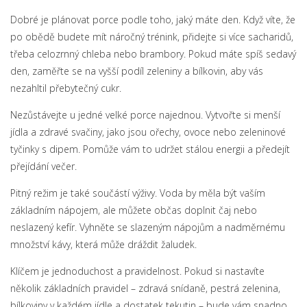
Dobré je plánovat porce podle toho, jaký máte den. Když víte, že
po obědě budete mít náročný trénink, přidejte si více sacharidů,
třeba celozrnný chleba nebo brambory. Pokud máte spíš sedavý
den, zaměřte se na vyšší podíl zeleniny a bílkovin, aby vás
nezahltil přebytečný cukr.
Nezůstávejte u jedné velké porce najednou. Vytvořte si menší
jídla a zdravé svačiny, jako jsou ořechy, ovoce nebo zeleninové
tyčinky s dipem. Pomůže vám to udržet stálou energii a předejít
přejídání večer.
Pitný režim je také součástí výživy. Voda by měla být vaším
základním nápojem, ale můžete občas doplnit čaj nebo
neslazený kefír. Vyhněte se slazeným nápojům a nadměrnému
množství kávy, která může dráždit žaludek.
Klíčem je jednoduchost a pravidelnost. Pokud si nastavíte
několik základních pravidel – zdravá snídaně, pestrá zelenina,
bílkoviny v každém jídle a dostatek tekutin – bude vám snadno