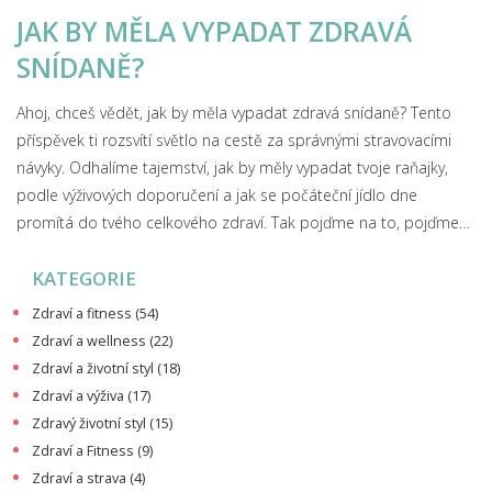
JAK BY MĚLA VYPADAT ZDRAVÁ
SNÍDANĚ?
Ahoj, chceš vědět, jak by měla vypadat zdravá snídaně? Tento
příspěvek ti rozsvítí světlo na cestě za správnými stravovacími
návyky. Odhalíme tajemství, jak by měly vypadat tvoje raňajky,
podle výživových doporučení a jak se počáteční jídlo dne
promítá do tvého celkového zdraví. Tak pojďme na to, pojďme
společně objevit, jak zvládnout to nejpodstatnější z našich
KATEGORIE
denních stravovacích rituálů - snídani.
Zdraví a fitness
(54)
Zdraví a wellness
(22)
Zdraví a životní styl
(18)
Zdraví a výživa
(17)
Zdravý životní styl
(15)
Zdraví a Fitness
(9)
Zdraví a strava
(4)